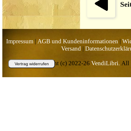
Sei
Impressum
|
AGB und Kundeninformationen
|
Wid
Versand
|
Datenschutzerklä
Copyright (c) 2022-26
VendiLibri.
All 
Vertrag widerrufen