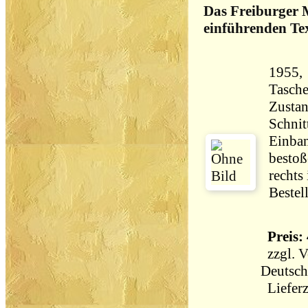
Das Freiburger M
einführenden Tex
1955,
Tasch
Zustan
Schnit
Einban
bestoß
rechts
Bestel
Preis: 
zzgl.
V
Deutsch
Lieferz