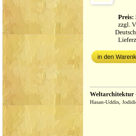
Preis: 
zzgl.
V
Deutsch
Lieferz
in den Waren
Weltarchitektur
Hasan-Uddin, Jodidio