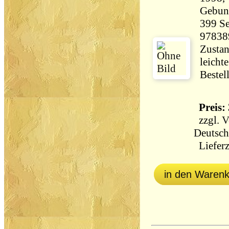
Gebun
399 Seiten 31
97838
Zustan
leicht
Bestel
Preis: 
zzgl.
V
Deutsch
Lieferz
in den Waren