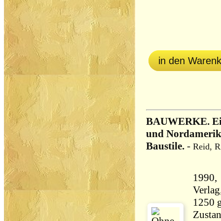
in den Waren
BAUWERKE. Ein 
und Nordamerik
Baustile.
-
Reid, R
1990,
Verlag,, Gebundene 
1250 
Zustan