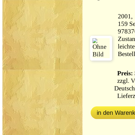
159 Seiten 62
97837
Zustan
leicht
Bestel
Preis: 
zzgl.
V
Deutsch
Lieferz
in den Waren