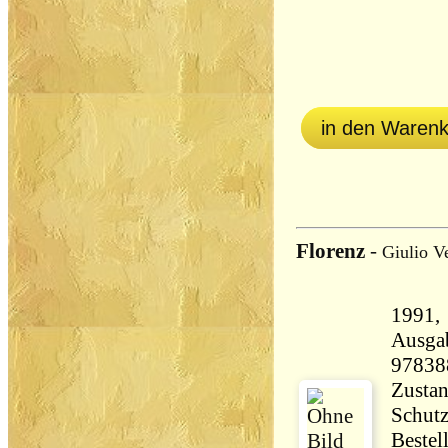
in den Waren
Florenz
-
Giulio V
1991, Fra
Ausga
97838
Zustan
Schutz
Bestel