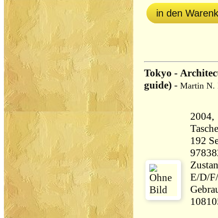
in den Waren
Tokyo - Architec
guide)
-
Martin N. 
2004,
Tasch
192 Seiten 33
97838
Zustan
E/D/F/
Gebrauchss
10810