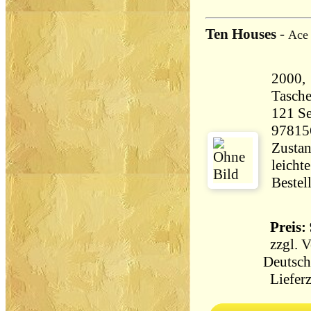
Ten Houses
-
Ace 
2000, 
Tasch
121 Seiten 55
97815
Zustan
leicht
Bestel
Preis: 
zzgl.
V
Deutsch
Lieferz