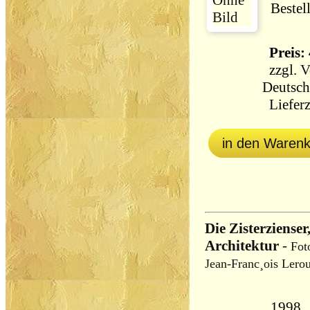
Bestel
Preis: 
zzgl.
V
Deutsch
Lieferz
in den Waren
Die Zisterziense
Architektur
-
Fot
Jean-Franc¸ois Lero
1998,