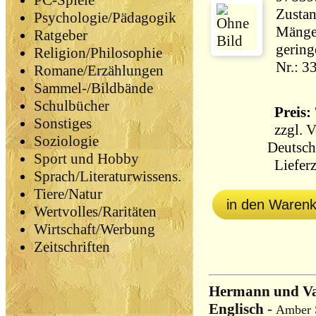
PC-Spiele
Zustan
Psychologie/Pädagogik
Mängel
Ratgeber
gering
Religion/Philosophie
Nr.: 3
Romane/Erzählungen
Sammel-/Bildbände
Schulbücher
Preis: 
Sonstiges
zzgl.
V
Soziologie
Deutsch
Sport und Hobby
Lieferz
Sprach/Literaturwissens.
Tiere/Natur
in den Waren
Wertvolles/Raritäten
Wirtschaft/Werbung
Zeitschriften
Hermann und Val
Englisch
-
Amber 