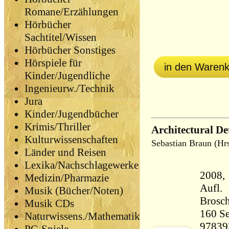
Romane/Erzählungen
Hörbücher
Sachtitel/Wissen
Hörbücher Sonstiges
Hörspiele für
in den Waren
Kinder/Jugendliche
Ingenieurw./Technik
Jura
Kinder/Jugendbücher
Krimis/Thriller
Architectural Det
Kulturwissenschaften
Sebastian Braun (Hr
Länder und Reisen
Lexika/Nachschlagewerke
2008, 
Medizin/Pharmazie
Aufl.
Musik (Bücher/Noten)
Brosch
Musik CDs
160 Seiten 95
Naturwissens./Mathematik
97839