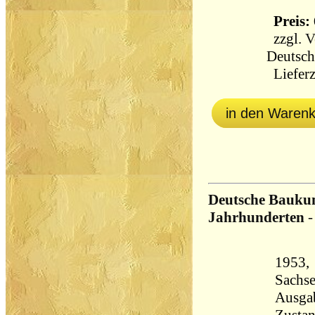
Preis: 
zzgl.
V
Deutsch
Lieferz
in den Waren
Deutsche Baukun
Jahrhunderten
-
1953,
Sachsenve
Ausga