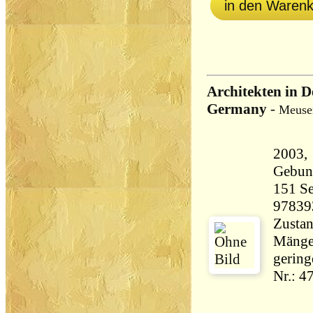
in den Waren
Architekten in D
Germany
-
Meuse
2003, 
Gebun
151 Seiten 13
97839
Zustan
Mängel
gering
Nr.: 4