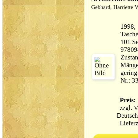
Gebhard, Harriette 
1998, 
Tasch
101 Seiten 33
97809
Zustan
Mängel
gering
Nr.: 3
Preis: 
zzgl.
V
Deutsch
Lieferz