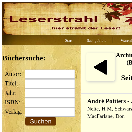
|
|
Start
Sachgebiete
Waren
Archi
Büchersuche:
(
Autor:
Sei
Titel:
Jahr:
André Poitiers 
ISBN:
Nelte, H M, Schwarz,
Verlag:
MacFarlane, Don