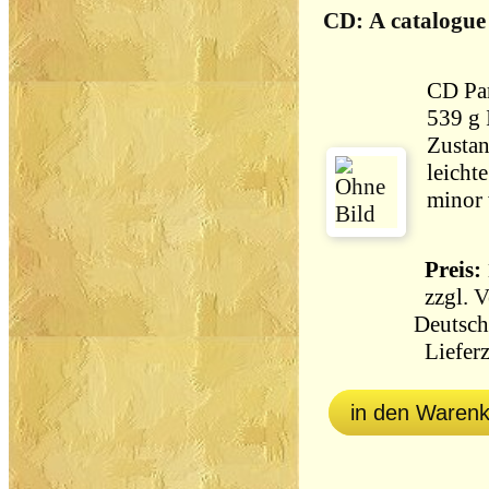
CD: A catalogue
CD Partner
539 g
Zustan
leicht
minor 
Preis: 
zzgl.
V
Deutsch
Lieferz
in den Waren