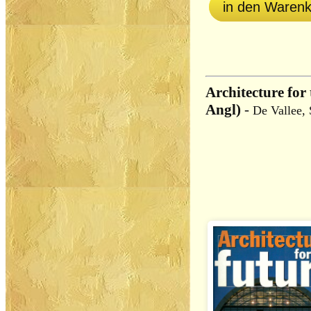
in den Waren
Architecture for
Angl)
-
De Vallee, 