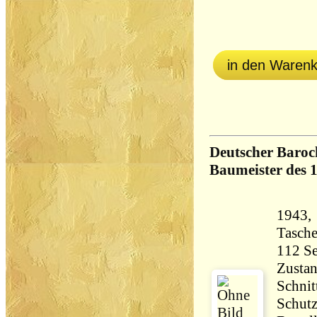
in den Waren
Deutscher Baroc
Baumeister des 1
1943,
Tasch
Zustan
Schnit
Schutz