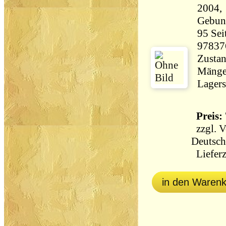
2004,
Gebun
95 Seiten 716 
97837
Zustan
Mängel
Lagers
Preis: 
zzgl.
V
Deutsch
Lieferz
in den Waren