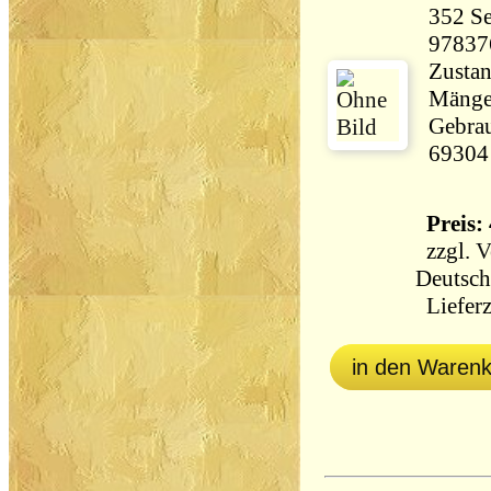
352 Seiten 13
97837
Zustan
Mängel
Gebrau
69304
Preis: 
zzgl.
V
Deutsch
Lieferz
in den Waren