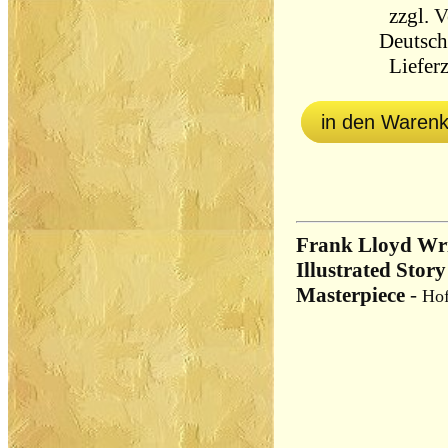
zzgl.
V
Deutsch
Lieferz
in den Waren
Frank Lloyd Wri
Illustrated Story
Masterpiece
-
Hof