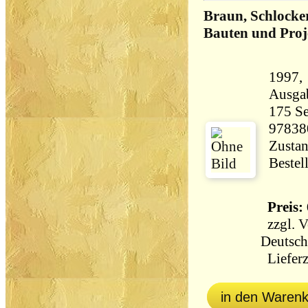
Braun, Schlocke
Bauten und Proj
1997, Wa
Ausga
175 Seiten 11
97838
Zustan
Bestel
Preis: 
zzgl.
V
Deutsch
Lieferz
in den Waren