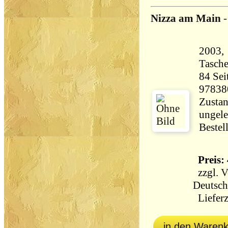
Nizza am Main
2003,
Tasch
84 Seiten 690 
97838
Zustan
ungele
Bestel
Preis: 
zzgl.
V
Deutsch
Lieferz
in den Waren