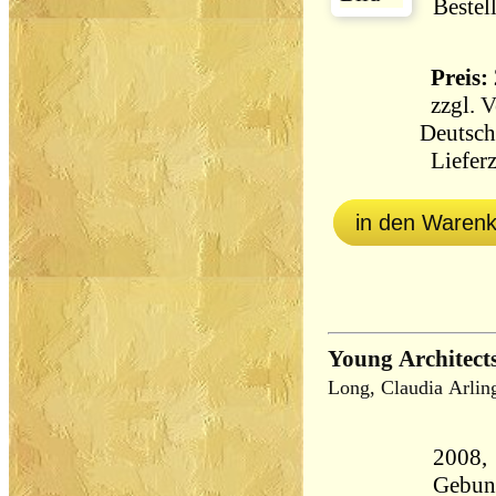
Bestel
Preis: 
zzgl.
V
Deutsch
Lieferz
in den Waren
Young Architects
Long, Claudia Arlin
2008, 
Gebun