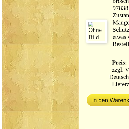
brosch
97838
Zustan
Mänge
Schutz
etwas 
Bestel
Preis: 
zzgl.
V
Deutsch
Lieferz
in den Waren