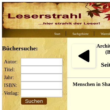
|
|
Start
Sachgebiete
Waren
Archi
Büchersuche:
(
Autor:
Sei
Titel:
Jahr:
Menschen in Sh
ISBN:
Verlag: