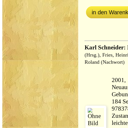
in den Waren
Karl Schneider:
(Hrsg.), Fries, Heinr
Roland (Nachwort)
2001, 
Neuau
Gebun
184 Seiten 87
97837
Zustan
leichte La