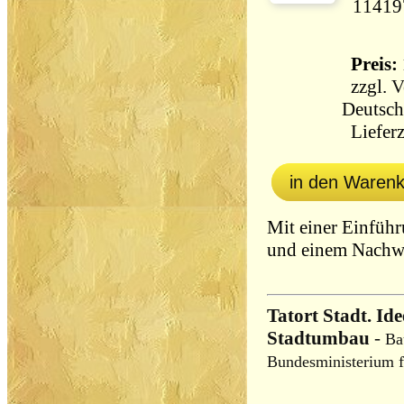
11419
Preis: 
zzgl.
V
Deutsch
Lieferz
in den Waren
Mit einer Einführ
und einem Nachw
Tatort Stadt. Id
Stadtumbau
-
Ba
Bundesministerium f