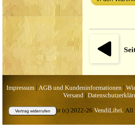
Sei
Impressum
|
AGB und Kundeninformationen
|
Wid
Versand
|
Datenschutzerklä
Copyright (c) 2022-26
VendiLibri.
All 
Vertrag widerrufen