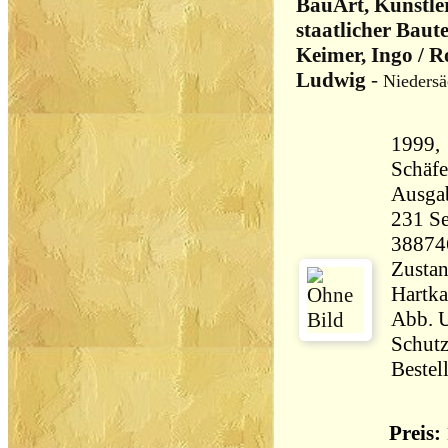
BauArt, Künstle
staatlicher Baut
Keimer, Ingo / R
Ludwig
-
Niedersä
1999, 
Schäfer, 1
Ausga
231 Seiten 19
38874
Zustan
Hartka
Abb. U
Schutz
Bestel
Preis: 