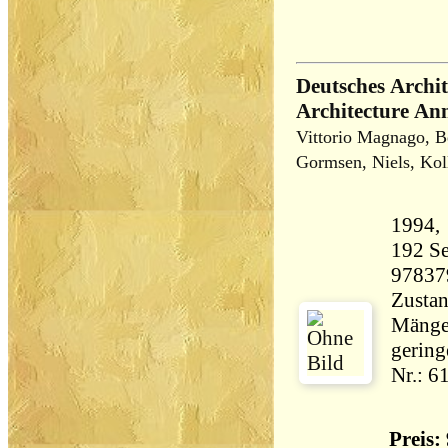
Deutsches Arch
Architecture An
Vittorio Magnago, B
Gormsen, Niels, Kol
192 Seiten 89
97837
Zustan
Mängel
gering
Nr.: 6
Preis: 