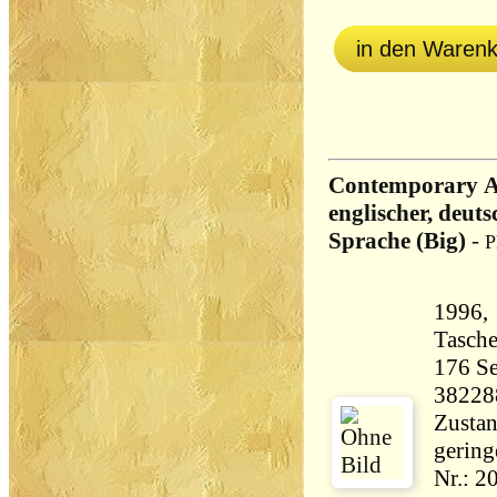
in den Waren
Contemporary Am
englischer, deut
Sprache (Big)
-
P
1996, 
Tasch
176 Seiten 11
38228
Zustan
gering
Nr.: 2