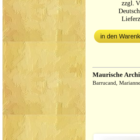
zzgl.
V
Deutsch
Lieferz
in den Waren
Maurische Archi
Barrucand, Mariann