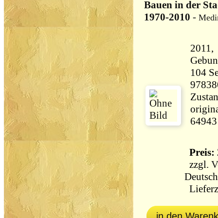
Bauen in der St
1970-2010
-
Medi
2011,
Gebun
104 Seiten 87
97838
Zustan
origin
64943
Preis: 
zzgl.
V
Deutsch
Lieferz
in den Waren