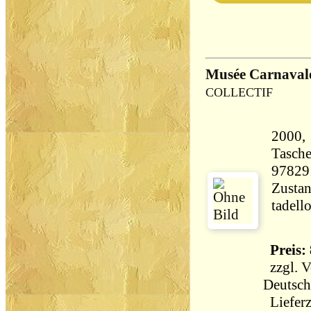
Musée Carnavalet
COLLECTIF
2000
Tasch
97829
Zustan
Preis: 
zzgl.
V
Deutsch
Lieferz