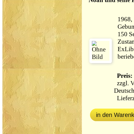
Noah und seine 
1968, 
Gebun
Zustan
ExLib
berieb
Preis: 
zzgl.
V
Deutsch
Lieferz
in den Waren