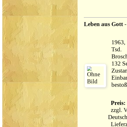
Leben aus Gott
1963, 
Tsd.
Brosch
Zustan
Einba
bestoß
Preis: 
zzgl.
V
Deutsch
Lieferz