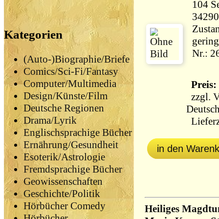
104 Seiten 1
34290
Zustan
Kategorien
gering
Nr.: 
(Auto-)Biographie/Briefe
Comics/Sci-Fi/Fantasy
Computer/Multimedia
Preis: 
Design/Künste/Film
zzgl.
V
Deutsche Regionen
Deutsch
Drama/Lyrik
Lieferz
Englischsprachige Bücher
Ernährung/Gesundheit
in den Waren
Esoterik/Astrologie
Fremdsprachige Bücher
Geowissenschaften
Geschichte/Politik
Hörbücher Comedy
Heiliges Magdtu
Hörbücher