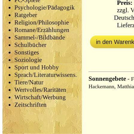
PC-Spiele
Preis: 
Psychologie/Pädagogik
zzgl.
V
Ratgeber
Deutsch
Religion/Philosophie
Lieferz
Romane/Erzählungen
Sammel-/Bildbände
in den Waren
Schulbücher
Sonstiges
Soziologie
Sport und Hobby
Sprach/Literaturwissens.
Sonnengebete
-
F
Tiere/Natur
Hackemann, Matthias
Wertvolles/Raritäten
Wirtschaft/Werbung
Zeitschriften