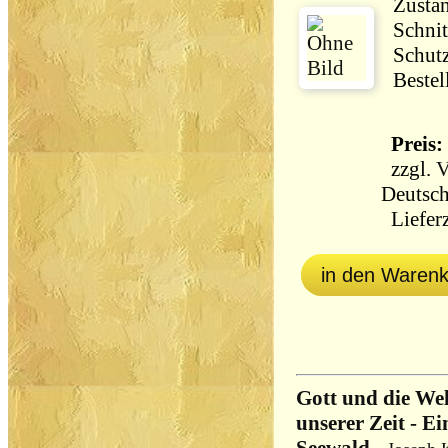
Zustan
Schnit
Schut
Bestel
Preis: 
zzgl.
V
Deutsch
Lieferz
in den Waren
Gott und die We
unserer Zeit - E