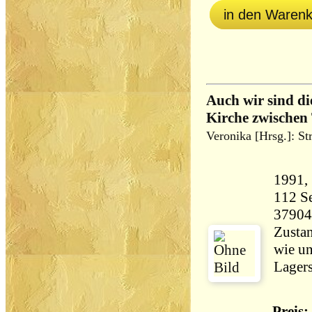
in den Waren
Auch wir sind di
Kirche zwischen
Veronika [Hrsg.]: St
112 Seiten 2
37904
Zustan
wie un
Lagers
Preis: 