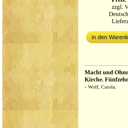
zzgl.
V
Deutsch
Lieferz
in den Waren
Macht und Ohnm
Kirche. Fünfzeh
-
Wolf, Carola.