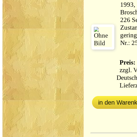
1993, 
Brosch
Zustan
gering
Nr.: 
Preis: 
zzgl.
V
Deutsch
Lieferz
in den Waren