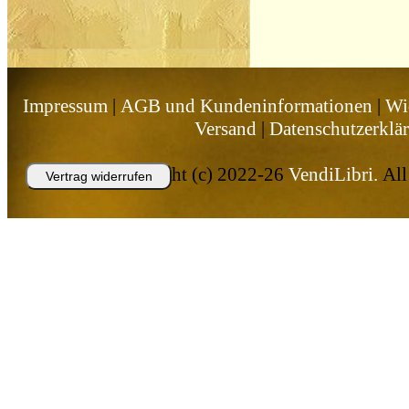
Impressum
|
AGB und Kundeninformationen
|
Wi
Versand
|
Datenschutzerklä
Copyright (c) 2022-26
VendiLibri.
All 
Vertrag widerrufen