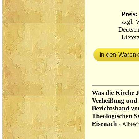
Preis: 
zzgl.
V
Deutsch
Lieferz
in den Waren
Was die Kirche Je
Verheißung und i
Berichtsband von
Theologischen S
Eisenach
-
Albrec