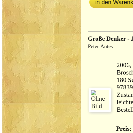
in den Waren
Große Denker - 
Peter Antes
2006,
Brosch
180 Seiten 1
97839
Zustan
leicht
Bestel
Preis: 