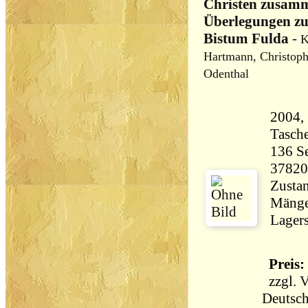
Christen zusamm
Überlegungen zu
Bistum Fulda
-
K
Hartmann, Christoph
Odenthal
2004,
Tasch
136 Seiten 2
37820
Zustan
Mänge
Lagers
Preis: 
zzgl.
V
Deutsch