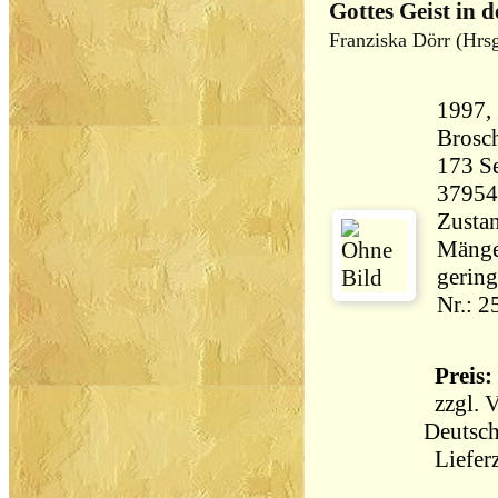
Gottes Geist in d
Franziska Dörr (Hrsg
1997, 
Brosch
173 Seiten 2
37954
Zustan
Mänge
gering
Nr.: 
Preis: 
zzgl.
V
Deutsch
Lieferz