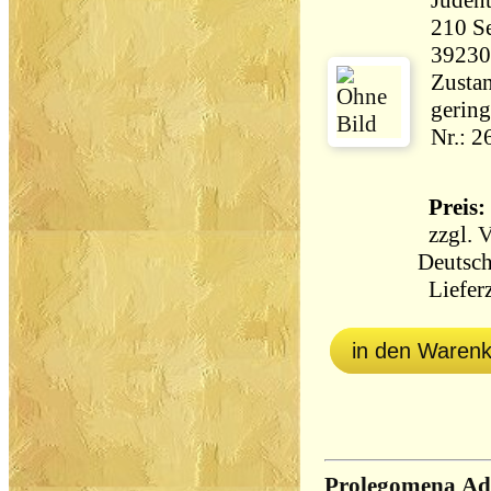
210 Seiten 3
39230
Zustan
gering
Nr.: 
Preis: 
zzgl.
V
Deutsch
Lieferz
in den Waren
Prolegomena Ad 