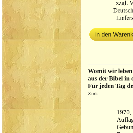
zzgl.
V
Deutsch
Lieferz
in den Waren
Womit wir leben
aus der Bibel in 
Für jeden Tag d
Zink
1970,
Aufla
Gebun