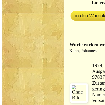
Lieferz
in den Waren
Worte wirken we
Kuhn, Johannes
1974, Quel
Ausga
97837
Zustan
gerin
Namen
Vorsat