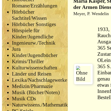
Maria Kasper, St
Romane/Erzählungen
der Armen Diens
Hörbücher
Meyer, P. Wendelin
Sachtitel/Wissen
Hörbücher Sonstiges
1933,
Hörspiele für
Rauch, 19
Kinder/Jugendliche
Ausga
Ingenieurw./Technik
Jura
Zustan
Kinder/Jugendbücher
OLeine
Krimis/Thriller
365 S.
Kulturwissenschaften
Einba
Länder und Reisen
genau 
Lexika/Nachschlagewerke
etwas 
Medizin/Pharmazie
Innenf
Musik (Bücher/Noten)
Bestel
Musik CDs
Naturwissens./Mathematik