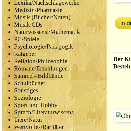
Lexika/Nachschlagewerke
Medizin/Pharmazie
Musik (Bücher/Noten)
in 
Musik CDs
Naturwissens./Mathematik
PC-Spiele
Psychologie/Pädagogik
Ratgeber
Der Ki
Religion/Philosophie
Besteh
Romane/Erzählungen
Sammel-/Bildbände
Schulbücher
Sonstiges
Soziologie
Sport und Hobby
Sprach/Literaturwissens.
Tiere/Natur
Wertvolles/Raritäten