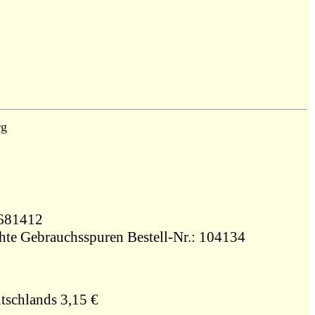
rg
746681412
Zustand: gebraucht, sehr gut - leichte Gebrauchsspuren Bestell-Nr.: 104134
tschlands 3,15 €