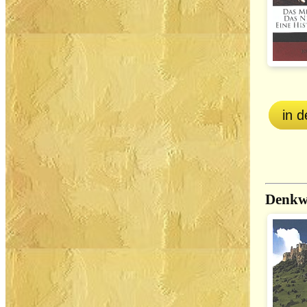
in 
Denkwü