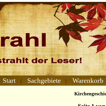
Start
Sachgebiete
Warenkorb
|
|
Kirchengeschi
Seite 1 von