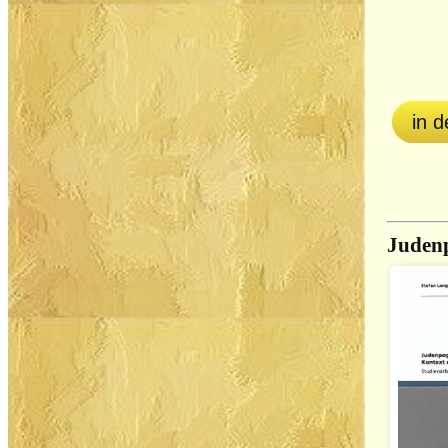
in 
Judenp