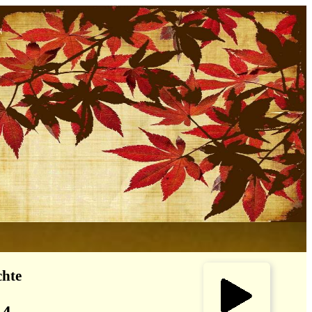
chte
 4