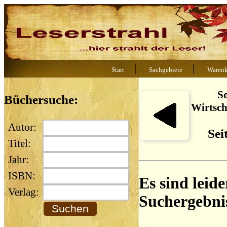
|
|
Start
Sachgebiete
Waren
So
Büchersuche:
Wirtsch
Autor:
Sei
Titel:
Jahr:
ISBN:
Es sind leide
Verlag:
Suchergebni