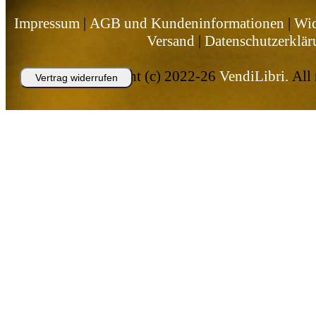
Impressum
|
AGB und Kundeninformationen
|
Wid
Versand
|
Datenschutzerklär
Copyright (c) 2022-26
VendiLibri.
All 
Vertrag widerrufen