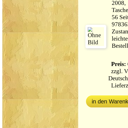
2008,
Tasch
56 Seiten 135 
97836
Zustan
leicht
Bestel
Preis: 
zzgl.
V
Deutsch
Lieferz
in den Waren