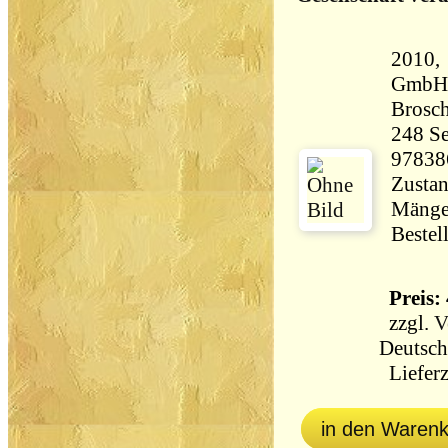
2010,
GmbH,
Brosch
248 Seiten 46
97838
Zustan
Mängel
Bestel
Preis: 
zzgl.
V
Deutsch
Lieferz
in den Waren