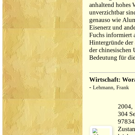
anhaltend hohes 
unverzichtbar sin
genauso wie Alum
Eisenerz und and
Fuchs informiert 
Hintergründe der
der chinesischen
Bedeutung für die
Wirtschaft: Wor
-
Lehmann, Frank
304 Seiten 25
97834
Zustan