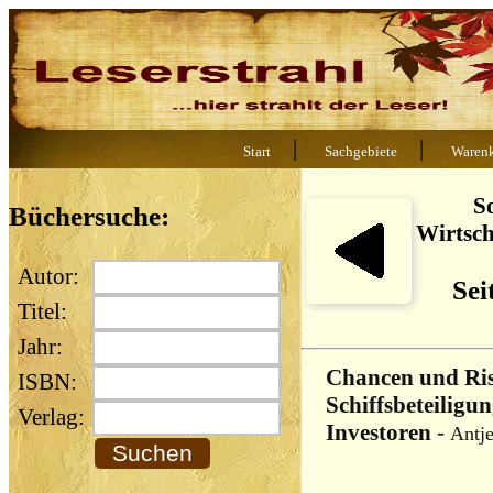
|
|
Start
Sachgebiete
Waren
So
Büchersuche:
Wirtsch
Autor:
Sei
Titel:
Jahr:
Chancen und Ris
ISBN:
Schiffsbeteiligun
Verlag:
Investoren
-
Antje