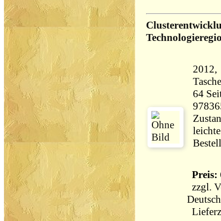
Clusterentwicklu
Technologieregi
2012,
Tasch
64 Seiten 139 
97836
Zustan
leicht
Bestel
Preis: 
zzgl.
V
Deutsch
Lieferz