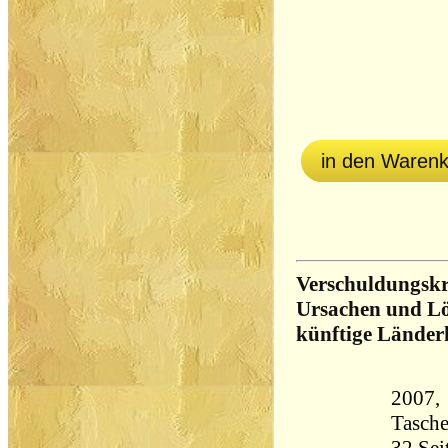
in den Waren
Verschuldungskri
Ursachen und Lös
künftige Länder
2007, 
Tasch