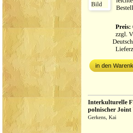
leicht
Bestel
Preis: 
zzgl.
V
Deutsch
Lieferz
in den Waren
Interkulturelle 
polnischer Joint
Gerkens, Kai