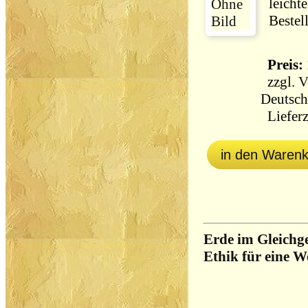
leicht
Bestel
Preis: 
zzgl.
V
Deutsch
Lieferz
in den Waren
Erde im Gleichg
Ethik für eine We