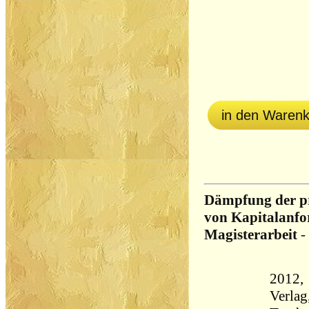
in den Waren
Dämpfung der p
von Kapitalanfor
Magisterarbeit
-
2012,
Verla