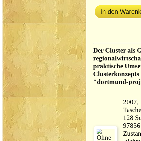
in den Waren
Der Cluster als 
regionalwirtscha
praktische Umse
Clusterkonzepts 
"dortmund-proj
2007,
Tasch
128 Seiten 21
97836
Zustan