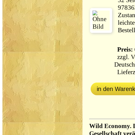
32 Seiten 135 
97836
Zustan
leicht
Bestel
Preis: 
zzgl.
V
Deutsch
Lieferz
in den Waren
Wild Economy. Du
Gesellschaft ver