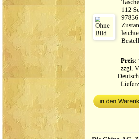
Tasch
112 Seiten 18
97836
Zustan
leicht
Bestel
Preis: 
zzgl.
V
Deutsch
Lieferz
in den Waren