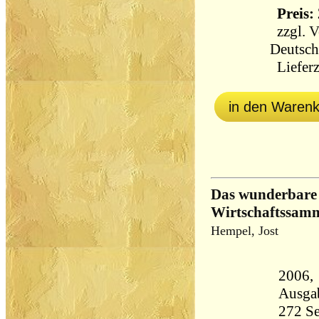
Preis: 
zzgl.
V
Deutsch
Lieferz
in den Waren
Das wunderbare
Wirtschaftssam
Hempel, Jost
2006, Econ
Ausga
272 Seiten 43