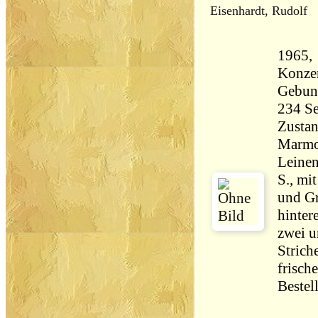
Eisenhardt, Rudolf
1965,
Konzen
Gebun
Zustan
Marmor
Leinen
S., mi
und Gr
hinter
zwei u
Striche
frisch
Bestel