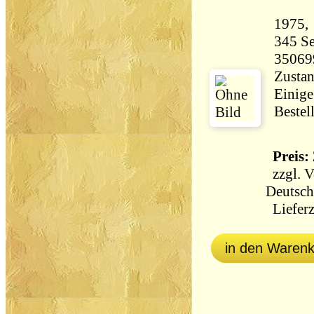
345 Seiten 35
35069
Zustan
Einige
Bestel
Preis: 
zzgl.
V
Deutsch
Lieferz
in den Waren