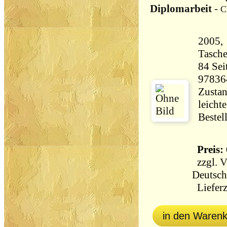
Diplomarbeit
-
C
2005,
Tasch
84 Seiten 162 
97836
Zustan
leicht
Bestel
Preis: 
zzgl.
V
Deutsch
Lieferz
in den Waren