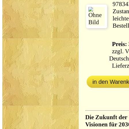
97834
Zustan
leicht
Bestel
Preis: 
zzgl.
V
Deutsch
Lieferz
in den Waren
Die Zukunft der 
Visionen für 203