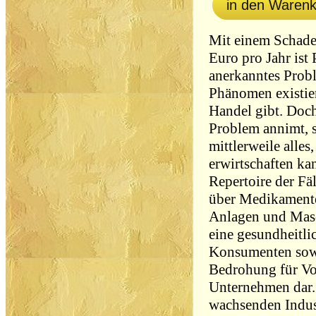
in den Waren
Mit einem Schade
Euro pro Jahr ist 
anerkanntes Probl
Phänomen existier
Handel gibt. Doch
Problem annimt, s
mittlerweile alle
erwirtschaften ka
Repertoire der F
über Medikamente
Anlagen und Masch
eine gesundheitli
Konsumenten sowi
Bedrohung für Vo
Unternehmen dar. 
wachsenden Indust