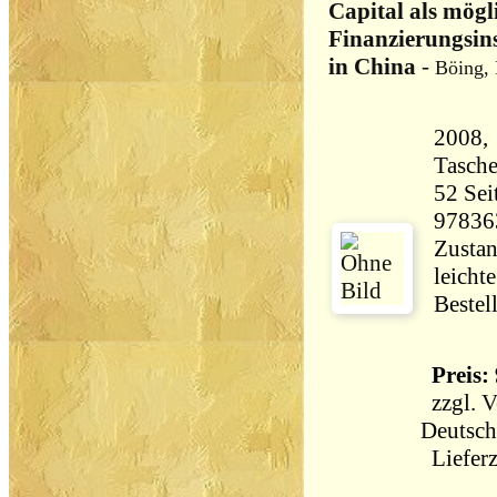
Capital als mögl
Finanzierungsin
in China
-
Böing, 
2008,
Tasch
52 Seiten 135 
97836
Zustan
leicht
Bestel
Preis: 
zzgl.
V
Deutsch
Lieferz