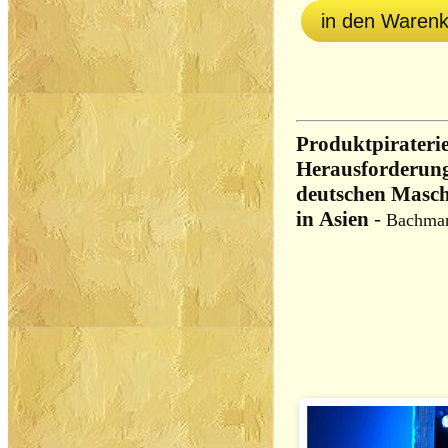
in den Waren
Produktpiraterie
Herausforderung
deutschen Masc
in Asien
-
Bachma