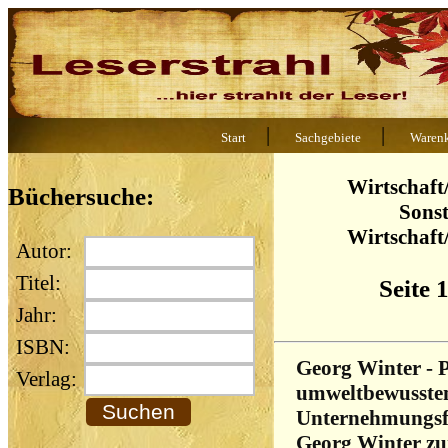
|
|
Start
Sachgebiete
Waren
Wirtschaft
Büchersuche:
Sonst
Wirtschaft
Autor:
Titel:
Seite 
Jahr:
ISBN:
Georg Winter - P
Verlag:
umweltbewusste
Unternehmungsfü
Georg Winter zu