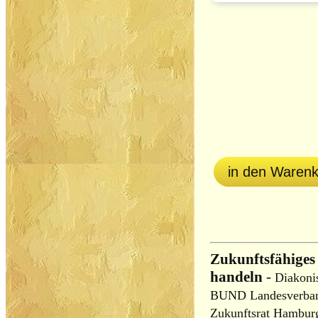
in den Waren
Zukunftsfähiges
handeln
-
Diakoni
BUND Landesverban
Zukunftsrat Hamburg