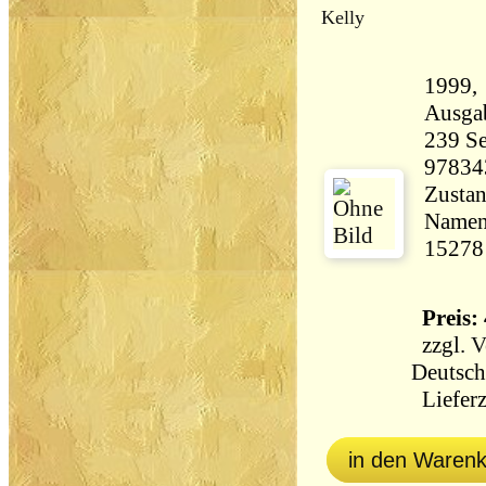
Kelly
1999, Econ
Ausga
239 Seiten 43
97834
Zustan
Namens
15278
Preis: 
zzgl.
V
Deutsch
Lieferz
in den Waren