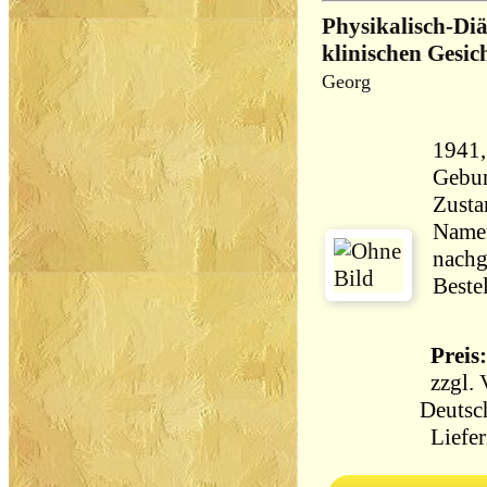
Physikalisch-Diä
klinischen Gesic
Georg
1941,
Gebun
Zusta
Namensein
nachg
Beste
Preis:
zzgl.
Deutsc
Liefer