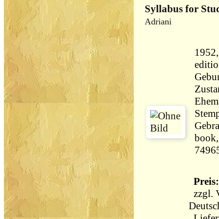
Syllabus for Stu
Adriani
1952,
editi
Gebun
Zusta
Ehema
Stemp
Gebra
book,
7496
Preis:
zzgl.
Deutsc
Liefer