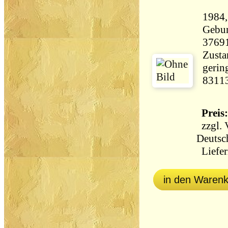
1984,
Gebun
3769
Zusta
gerin
8311
Preis:
zzgl.
Deutsc
Liefer
in den Waren