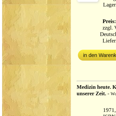
Lager
Preis:
zzgl.
Deutsc
Liefer
in den Waren
Medizin heute. 
unserer Zeit.
-
Wo
1971, dtv, Ta