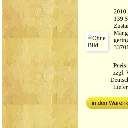
Zusta
Mänge
gerin
3370
Preis:
zzgl.
Deutsc
Liefer
in den Waren