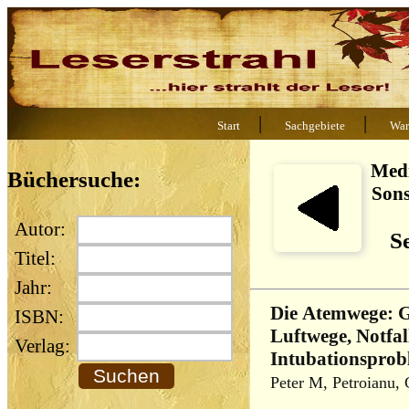
|
|
Start
Sachgebiete
War
Medi
Büchersuche:
Sons
Autor:
Se
Titel:
Jahr:
Die Atemwege: G
ISBN:
Luftwege, Notfa
Verlag:
Intubationsprob
Peter M, Petroianu,