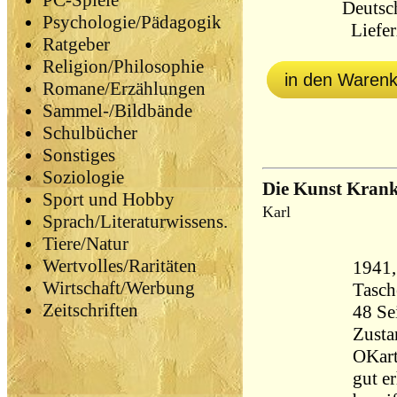
PC-Spiele
Deutsc
Psychologie/Pädagogik
Liefer
Ratgeber
Religion/Philosophie
in den Waren
Romane/Erzählungen
Sammel-/Bildbände
Schulbücher
Sonstiges
Soziologie
Die Kunst Krank
Sport und Hobby
Karl
Sprach/Literaturwissens.
Tiere/Natur
Wertvolles/Raritäten
1941,
Wirtschaft/Werbung
Tasc
Zeitschriften
Zusta
OKart
gut e