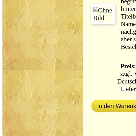
begri
hinte
Titel
Namen
nachg
aber s
Beste
Preis:
zzgl.
Deutsc
Liefer
in den Waren