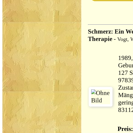
Schmerz: Ein We
Therapie
-
Vogt, 
1989,
Gebu
127 Seiten 
9783
Zusta
Mänge
gerin
8311
Preis: