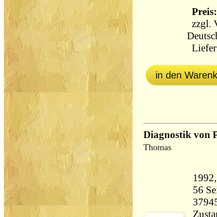
Preis:
zzgl.
Deutsc
Liefer
in den Waren
Diagnostik von 
Thomas
56 Seiten 17
3794
Zusta