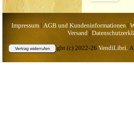
Impressum
|
AGB und Kundeninformationen
|
W
Versand
|
Datenschutzerkl
Copyright (c) 2022-26
VendiLibri.
Al
Vertrag widerrufen