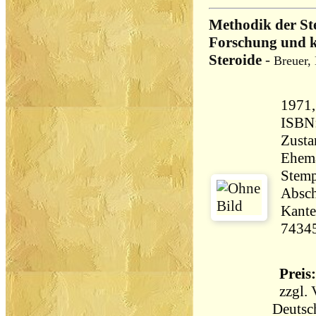
Methodik der Ste
Forschung und k
Steroide
-
Breuer,
1971, Thie
ISBN
Zusta
Ehema
Stemp
Absch
Kante
7434
Preis:
zzgl.
Deutsc