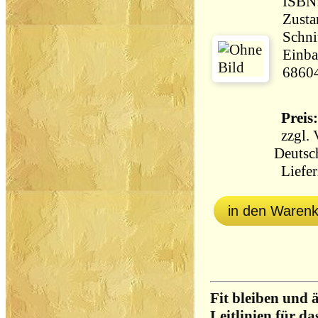
ISBN
Zusta
Schni
Einba
6860
Preis:
zzgl.
Deutsc
Liefer
in den Waren
Fit bleiben und 
Leitlinien für d