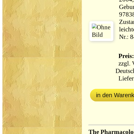
Gebun
9783
Zusta
leich
Nr.: 
Preis:
zzgl.
Deutsc
Liefer
in den Waren
The Pharmacolog