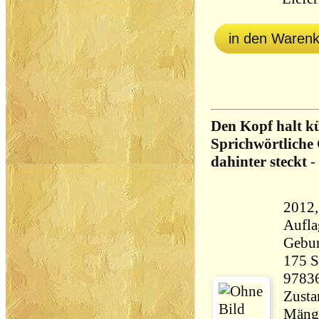
in den Waren
Den Kopf halt k
Sprichwörtliche
dahinter steckt
-
2012,
Aufla
Gebu
175 Seiten 
9783
Zusta
Mänge