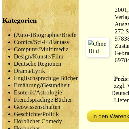
2001,
Verlagsg
Kategorien
Ausg
272 Seiten 
(Auto-)Biographie/Briefe
9783
Comics/Sci-Fi/Fantasy
Zustan
Computer/Multimedia
Gebra
Design/Künste/Film
6978
Deutsche Regionen
Drama/Lyrik
Englischsprachige Bücher
Preis:
Ernährung/Gesundheit
zzgl.
Esoterik/Astrologie
Deutsc
Fremdsprachige Bücher
Liefer
Geowissenschaften
Geschichte/Politik
in den Waren
Hörbücher Comedy
Hörbücher