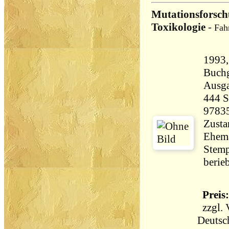
Mutationsforsch
Toxikologie
-
Fah
1993,
Buchgese
Ausg
444 Seiten 
9783
Zusta
Ehema
Stemp
berie
Preis:
zzgl.
Deutsc