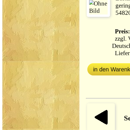
gerin
5482
Preis:
zzgl.
Deutsc
Liefer
in den Waren
Se