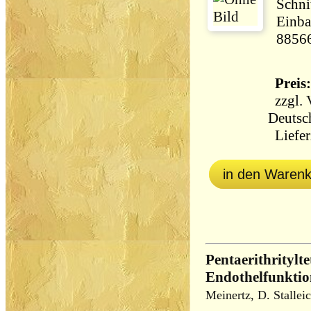
Schni
Einba
8856
Preis:
zzgl.
Deutsc
Liefer
in den Waren
Pentaerithritylte
Endothelfunktio
Meinertz, D. Stallei