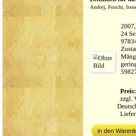
Andrej, Feucht, Iren
24 Seiten 15
9783
Zusta
Mänge
gerin
5982
Preis:
zzgl.
Deutsc
Liefer
in den Waren