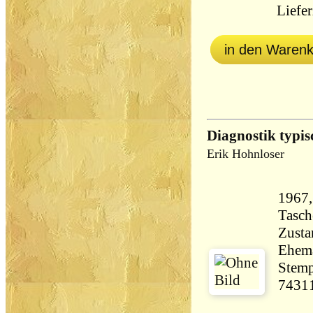
Liefer
in den Waren
Diagnostik typi
Erik Hohnloser
1967,
Tasch
Zusta
Ehema
Stemp
7431