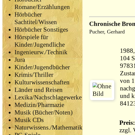
Romane/Erzählungen
Hörbücher
Sachtitel/Wissen
Chronische Bron
Hörbücher Sonstiges
Pucher, Gerhard
Hörspiele für
Kinder/Jugendliche
Ingenieurw./Technik
104 Seiten 
Jura
9783
Kinder/Jugendbücher
Zusta
Krimis/Thriller
von 1
Kulturwissenschaften
nachg
Länder und Reisen
und k
Lexika/Nachschlagewerke
8412
Medizin/Pharmazie
Musik (Bücher/Noten)
Musik CDs
Preis:
Naturwissens./Mathematik
zzgl.