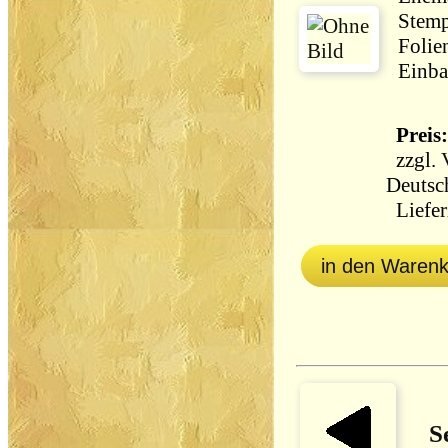
Stemp
Folie
Einba
Preis:
zzgl.
Deutsc
Liefer
in den Waren
S