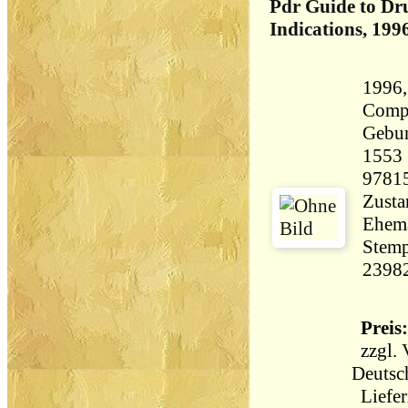
Pdr Guide to Dru
Indications, 199
1996,
Comp
Gebu
1553 Seiten
9781
Zusta
Ehema
Stemp
2398
Preis:
zzgl.
Deutsc
Liefer