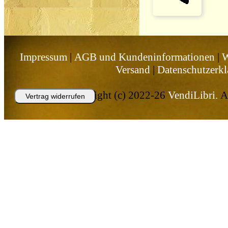
Impressum
|
AGB und Kundeninformationen
|
W
Versand
|
Datenschutzerkl
Copyright (c) 2022-26
VendiLibri.
Al
Vertrag widerrufen