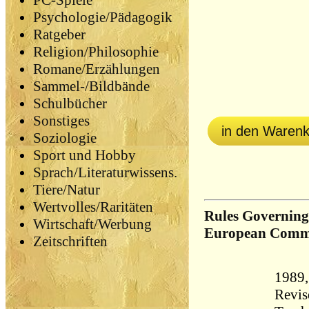
PC-Spiele
Psychologie/Pädagogik
Ratgeber
Religion/Philosophie
Romane/Erzählungen
Sammel-/Bildbände
Schulbücher
Sonstiges
in den Waren
Soziologie
Sport und Hobby
Sprach/Literaturwissens.
Tiere/Natur
Wertvolles/Raritäten
Rules Governing
Wirtschaft/Werbung
European Commun
Zeitschriften
1989
Revis