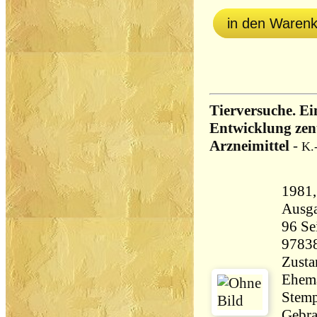
in den Waren
Tierversuche. Ei
Entwicklung zen
Arzneimittel
-
K.
1981, E
Ausg
96 Seiten 33
9783
Zusta
Ehema
Stemp
Gebra