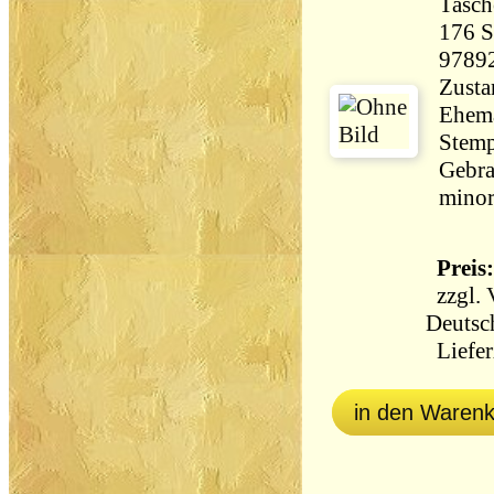
Tasc
176 Seiten 
9789
Zusta
Ehema
Stemp
Gebra
minor
Preis:
zzgl.
Deutsc
Liefer
in den Waren