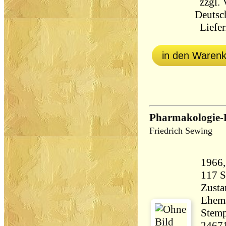
zzgl.
Deutsc
Liefer
in den Waren
Pharmakologie-
Friedrich Sewing
Zusta
Ehema
Stemp
2467