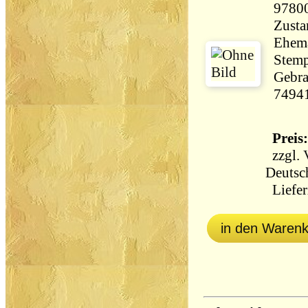
9780
Zusta
Ehema
Stemp
Gebra
7494
Preis:
zzgl.
Deutsc
Liefer
in den Waren