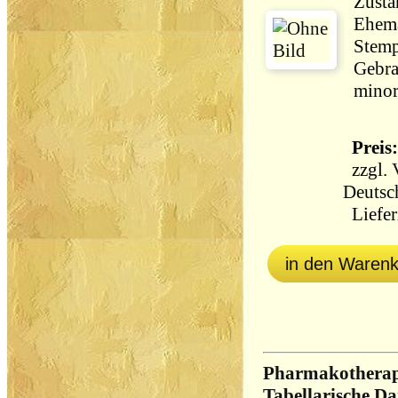
Zusta
Ehema
Stemp
Gebra
minor
Preis:
zzgl.
Deutsc
Liefer
in den Waren
Pharmakotherapi
Tabellarische Da