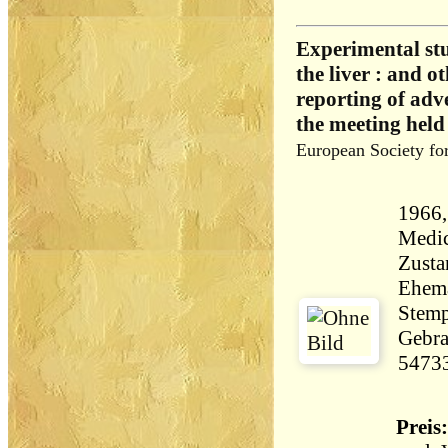
Experimental stu
the liver : and o
reporting of adve
the meeting hel
European Society for
1966,
Zusta
Ehema
Stemp
Gebra
5473
Preis: