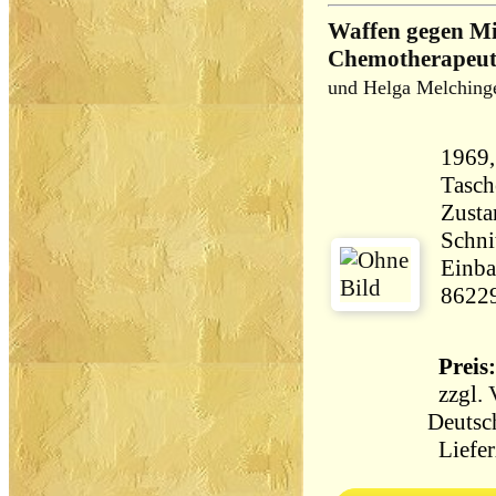
Waffen gegen Mi
Chemotherapeut
und Helga Melching
1969,
Tasch
Zusta
Schni
Einba
8622
Preis:
zzgl.
Deutsc
Liefer