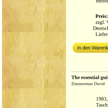
minor
Preis:
zzgl.
Deutsc
Liefer
in den Waren
The essential gu
Zimmerman David
1983
Tasch