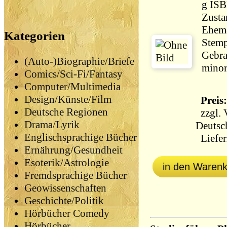
g IS
Zusta
Ehema
Kategorien
Stemp
Gebra
(Auto-)Biographie/Briefe
minor
Comics/Sci-Fi/Fantasy
Computer/Multimedia
Design/Künste/Film
Preis:
Deutsche Regionen
zzgl.
Drama/Lyrik
Deutsc
Englischsprachige Bücher
Liefer
Ernährung/Gesundheit
Esoterik/Astrologie
in den Waren
Fremdsprachige Bücher
Geowissenschaften
Geschichte/Politik
Hörbücher Comedy
Hörbücher