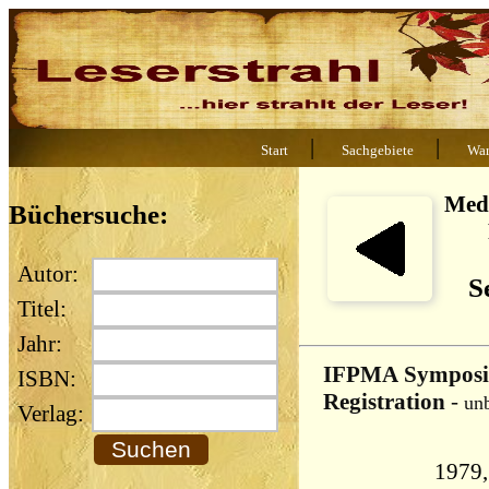
|
|
Start
Sachgebiete
War
Med
Büchersuche:
Autor:
S
Titel:
Jahr:
IFPMA Symposiu
ISBN:
Registration
-
un
Verlag:
1979, IFPM