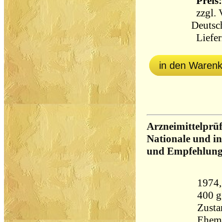
Preis:
zzgl.
Deutsc
Liefer
in den Waren
Arzneimittelprüf
Nationale und i
und Empfehlung
1974, U
400 
Zusta
Ehema