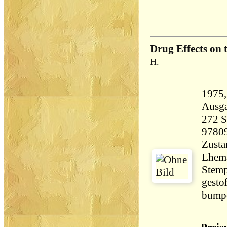
Drug Effects on 
H.
1975, A
Ausg
272 Seiten 
9780
Zusta
Ehema
Stemp
gesto
bumpe