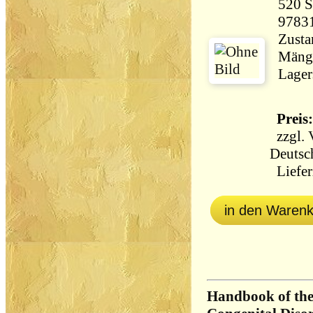
520 Seiten 
9783
Zusta
Mänge
Lager
Preis:
zzgl.
Deutsc
Liefer
in den Waren
Handbook of the