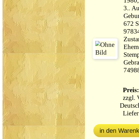
1980,
3.. A
Gebu
672 Seiten 
9783
Zusta
Ehema
Stemp
Gebra
7498
Preis:
zzgl.
Deutsc
Liefer
in den Waren