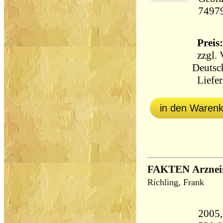
7497
Preis:
zzgl.
Deutsc
Liefer
in den Waren
FAKTEN Arzneim
Richling, Frank