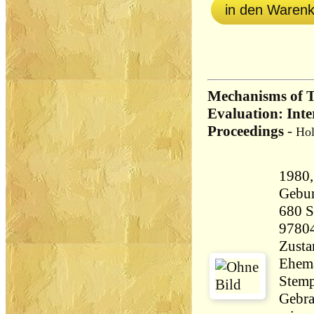
in den Waren
Mechanisms of T
Evaluation: Inte
Proceedings
-
Hol
1980,
Gebu
680 Seiten 
9780
Zusta
Ehema
Stemp
Gebra