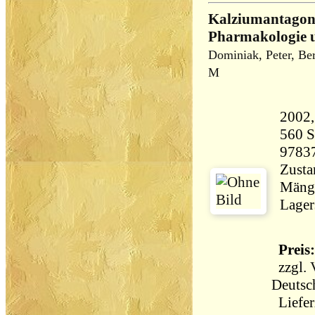
Kalziumantagon
Pharmakologie 
Dominiak, Peter, Be
M
560 Seiten 
9783
Zusta
Mänge
Lager
Preis:
zzgl.
Deutsc
Liefer