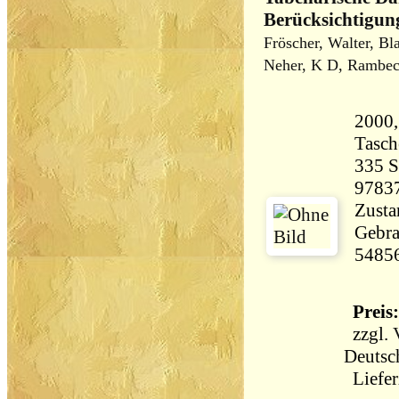
Berücksichtigun
Fröscher, Walter, B
Neher, K D, Rambec
2000,
Tasc
335 Seiten 
9783
Zustan
Gebra
5485
Preis:
zzgl.
Deutsc
Liefer