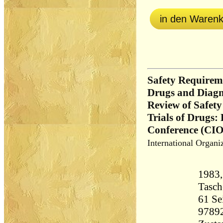
in den Waren
Safety Requireme
Drugs and Diagn
Review of Safety 
Trials of Drugs:
Conference (CIO
International Organi
1983,
Tasc
61 Seiten 15
9789