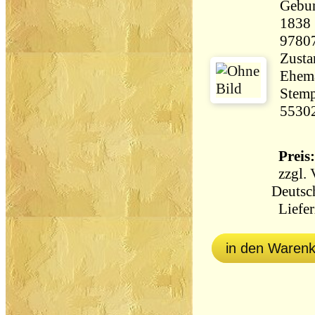
Gebu
1838 Seiten
9780
Zusta
Ehema
Stemp
5530
Preis:
zzgl.
Deutsc
Liefer
in den Waren