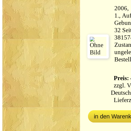
2006,
1., Auf
Gebun
32 Seiten 53 
38157
Zustan
ungele
Bestel
Preis: 
zzgl.
V
Deutsch
Lieferz
in den Waren