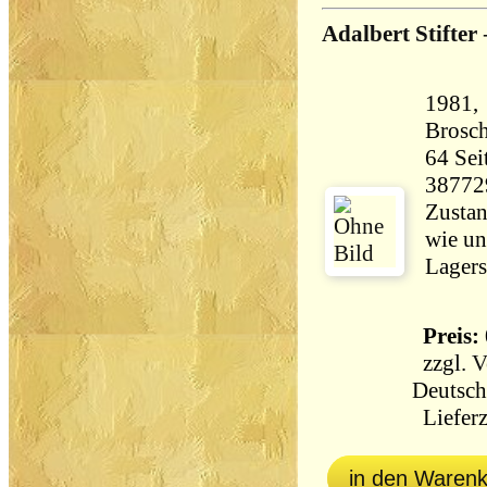
Adalbert Stifter
1981, 
Brosch
64 Seiten 100 
38772
Zustan
wie un
Lagers
Preis: 
zzgl.
V
Deutsch
Lieferz
in den Waren