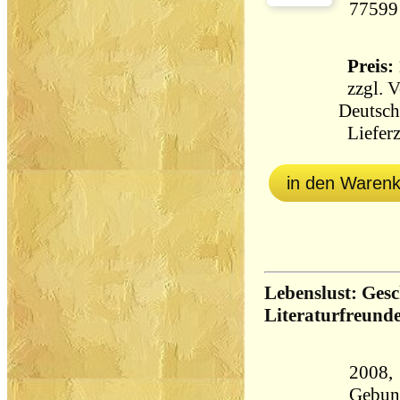
77599
Preis: 
zzgl.
V
Deutsch
Lieferz
in den Waren
Lebenslust: Ges
Literaturfreund
2008, 
Gebun