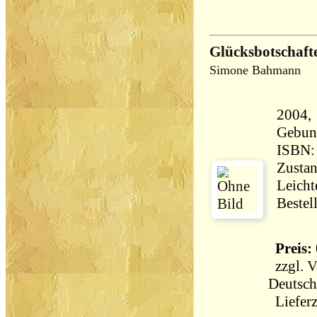
Glücksbotschaft
Simone Bahmann
2004, 
Gebun
ISBN:
Zustan
Leicht
Bestel
Preis: 
zzgl.
V
Deutsch
Lieferz