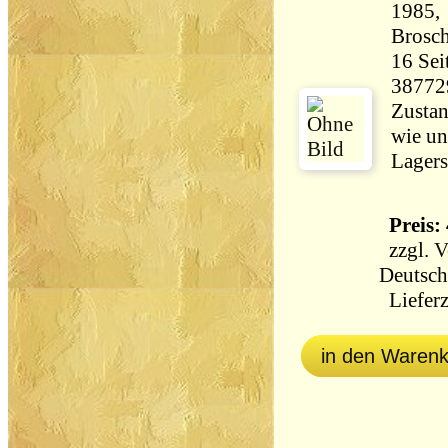
1985
Brosc
16 Seiten 50 
38772
Zustan
wie un
Lagers
Preis: 
zzgl.
V
Deutsch
Lieferz
in den Waren