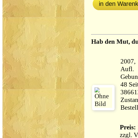
in den Waren
Hab den Mut, du 
2007, 
Aufl.
Gebun
48 Seiten 180 
38661
Zustan
Bestel
Preis: 
zzgl.
V