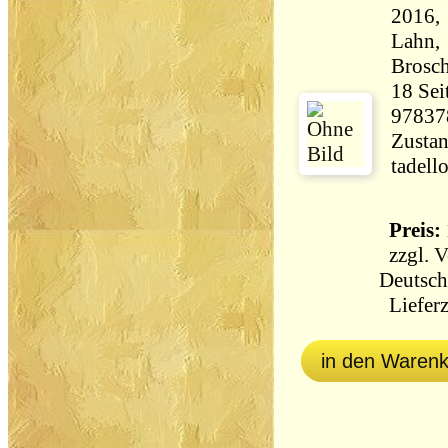
2016, 
Lahn, 
Brosc
18 Seiten 75 
97837
Zustan
Preis: 
zzgl.
V
Deutsch
Lieferz
in den Waren