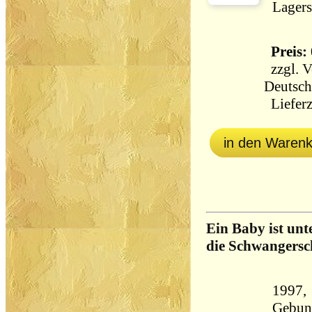
Lagers
Preis: 
zzgl.
V
Deutsch
Lieferz
in den Waren
Ein Baby ist un
die Schwangersc
1997, 
Gebun