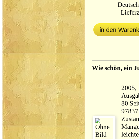
Deutsch
Lieferz
in den Waren
Wie schön, ein J
2005, Ars
Ausga
80 Seiten 94 
97837
Zustan
Mängel
leicht