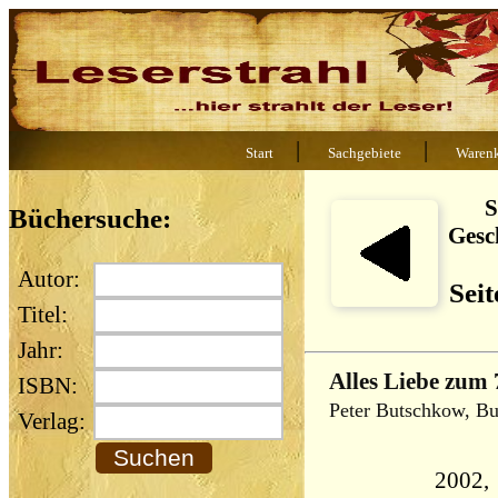
|
|
Start
Sachgebiete
Waren
S
Büchersuche:
Gesc
Autor:
Seit
Titel:
Jahr:
Alles Liebe zum 
ISBN:
Peter Butschkow, Bu
Verlag:
2002,