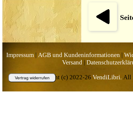
Seit
Impressum
|
AGB und Kundeninformationen
|
Wid
Versand
|
Datenschutzerklä
Copyright (c) 2022-26
VendiLibri.
All 
Vertrag widerrufen