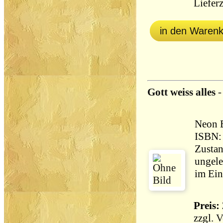
Lieferz
in den Waren
Gott weiss alles
Neon Bücher,
ISBN:
Zustan
ungele
im Ein
Preis: 
zzgl.
V