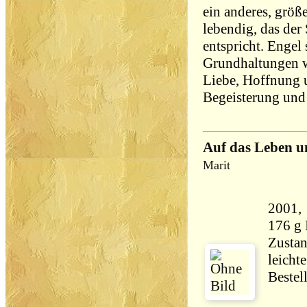
ein anderes, grö
lebendig, das der
entspricht. Engel 
Grundhaltungen 
Liebe, Hoffnung 
Begeisterung und 
Auf das Leben u
Marit
2001, Herd
176 g
Zustan
leicht
Bestel