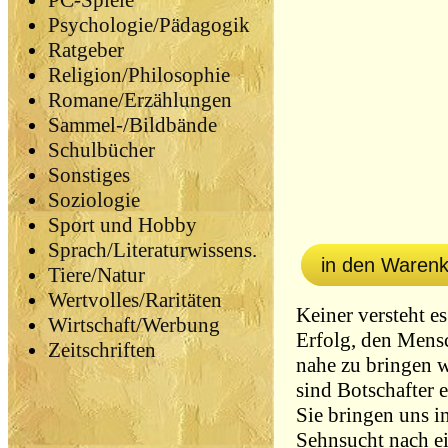
PC-Spiele
Psychologie/Pädagogik
Ratgeber
Religion/Philosophie
Romane/Erzählungen
Sammel-/Bildbände
Schulbücher
Sonstiges
Soziologie
Sport und Hobby
Sprach/Literaturwissens.
in den Waren
Tiere/Natur
Wertvolles/Raritäten
Keiner versteht e
Wirtschaft/Werbung
Erfolg, den Mens
Zeitschriften
nahe zu bringen 
sind Botschafter e
Sie bringen uns i
Sehnsucht nach ei