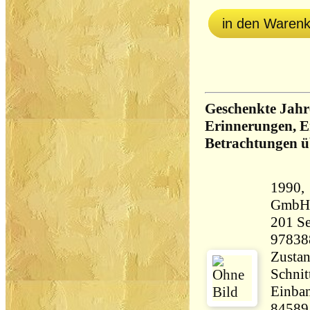
in den Waren
Geschenkte Jahre
Erinnerungen, 
Betrachtungen ü
1990,
201 Seiten 41
97838
Zustan
Schnit
Einban
84589