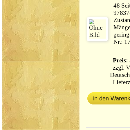
48 Seiten 230 
97837
Zustan
Mängel
gering
Nr.: 1
Preis: 
zzgl.
V
Deutsch
Lieferz
in den Waren