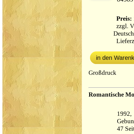
Preis: 
zzgl.
V
Deutsch
Lieferz
in den Waren
Großdruck
Romantische Mo
1992, 
Gebun
47 Seiten 153 