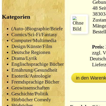
Gebun
48 Seiten 167 
38303
Kategorien
Zustan
Mängel
(Auto-)Biographie/Briefe
Bestel
Comics/Sci-Fi/Fantasy
Computer/Multimedia
Design/Künste/Film
Preis: 
Deutsche Regionen
zzgl.
V
Drama/Lyrik
Deutsch
Englischsprachige Bücher
Lieferz
Ernährung/Gesundheit
Esoterik/Astrologie
in den Waren
Fremdsprachige Bücher
Geowissenschaften
Geschichte/Politik
Hörbücher Comedy
Hörbücher