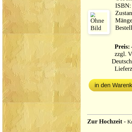
ISBN:
Zustan
Mängel
Bestel
Preis: 
zzgl.
V
Deutsch
Lieferz
in den Waren
Zur Hochzeit
-
Kr