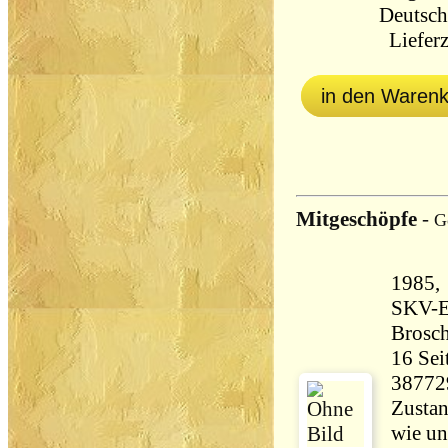
Deutsch
Lieferz
in den Waren
Mitgeschöpfe
-
G
1985, 
SKV-E
Brosc
16 Seiten 40 
38772
Zustan
wie un