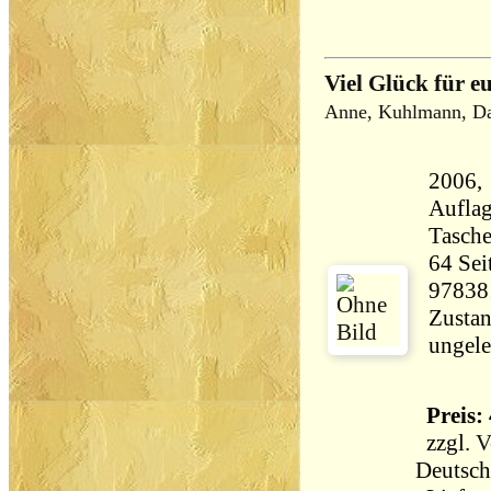
Viel Glück für e
Anne, Kuhlmann, Da
2006, 
Aufla
Tasch
64 Seiten 76 
97838
Zustan
ungele
Preis: 
zzgl.
V
Deutsch