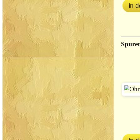
in 
Spuren