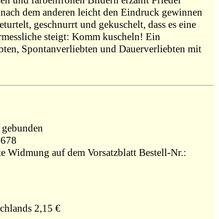
sen und farbenfrohen Bildern erzählt Friedel
nach dem anderen leicht den Eindruck gewinnen
turtelt, geschnurrt und gekuschelt, dass es eine
ermessliche steigt: Komm kuscheln! Ein
bten, Spontanverliebten und Dauerverliebten mit
2007, Agentur des Rauhen Hauses, gebunden
14678
ate Widmung auf dem Vorsatzblatt Bestell-Nr.:
chlands 2,15 €