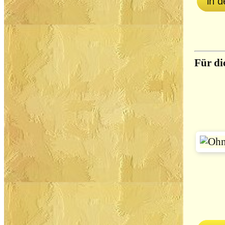
in 
Für d