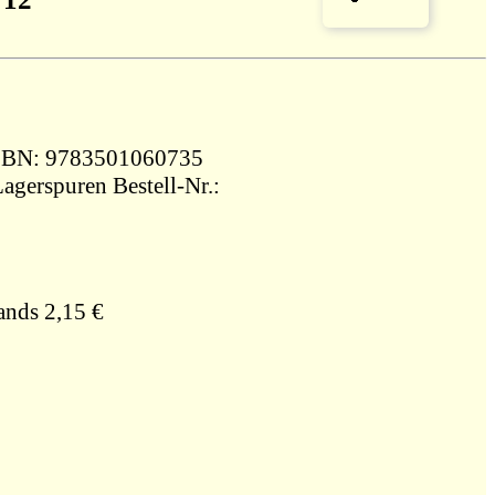
h 135 g ISBN: 9783501060735
Lagerspuren Bestell-Nr.:
ands 2,15 €