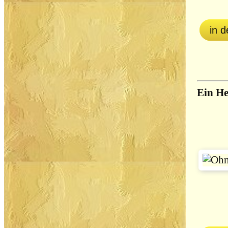
in 
Ein He