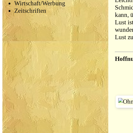
Leichti
Wirtschaft/Werbung
Schmid
Zeitschriften
kann, ü
Lust i
wunder
Lust z
Hoffnu