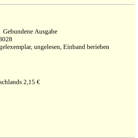
1998, Agentur des Rauhen Hauses, Gebundene Ausgabe
008028
ngelexemplar, ungelesen, Einband berieben
schlands 2,15 €