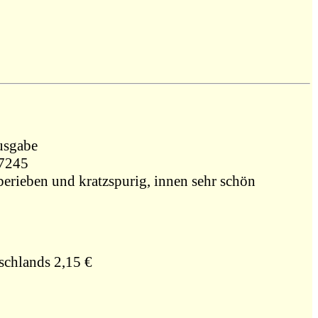
ene Ausgabe
087245
berieben und kratzspurig, innen sehr schön
schlands 2,15 €