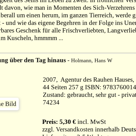
gkeit des Seins im Leben zu zweit. In fröhlichen Ver
t davon, wie man in Momenten des Sich-Verzehrens 
berall um einen herum, im ganzen Tierreich, werde ge
st - und wie das eigene Begehren in der Folge ins Un
bares Geschenk für alle Frischverliebten, Langverlie
um Kuscheln, hmmmm ...
ng über den Tag hinaus
-
Holmann, Hans W
44 Seiten 257 g ISBN: 97837600
Zustand: gebraucht, sehr gut - priv
74234
Preis: 5,30 €
incl. MwSt
zzgl.
Versandkosten
innerhalb Deuts