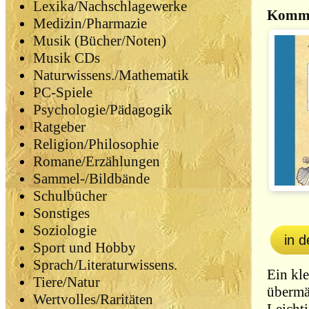
Lexika/Nachschlagewerke
Komm 
Medizin/Pharmazie
Musik (Bücher/Noten)
Musik CDs
Naturwissens./Mathematik
PC-Spiele
Psychologie/Pädagogik
Ratgeber
Religion/Philosophie
Romane/Erzählungen
Sammel-/Bildbände
Schulbücher
Sonstiges
Soziologie
in 
Sport und Hobby
Sprach/Literaturwissens.
Ein kl
Tiere/Natur
übermä
Wertvolles/Raritäten