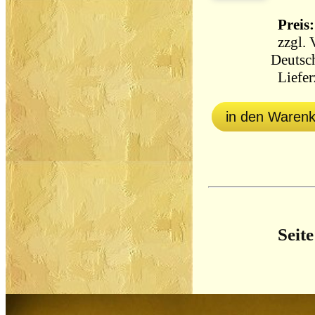
Preis:
zzgl.
Deutsc
Lieferz
in den Waren
Seite