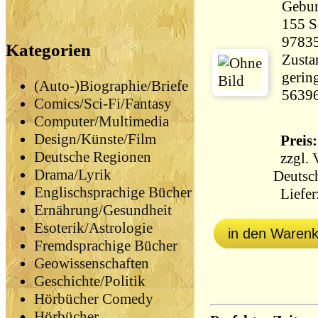
Gebu
155 Seiten 
9783
Kategorien
Zustan
gerin
(Auto-)Biographie/Briefe
5639
Comics/Sci-Fi/Fantasy
Computer/Multimedia
Design/Künste/Film
Preis:
Deutsche Regionen
zzgl.
Drama/Lyrik
Deutsc
Englischsprachige Bücher
Lieferz
Ernährung/Gesundheit
Esoterik/Astrologie
in den Waren
Fremdsprachige Bücher
Geowissenschaften
Geschichte/Politik
Hörbücher Comedy
Hörbücher