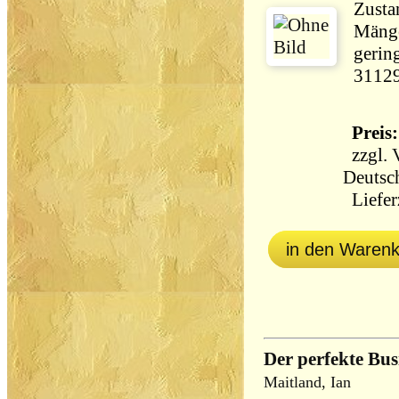
Zustan
Mänge
gerin
3112
Preis:
zzgl.
Deutsc
Lieferz
in den Waren
Der perfekte Bus
Maitland, Ian