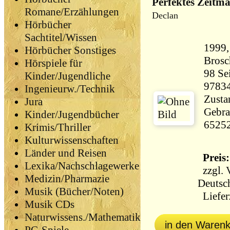
Perfektes Zeitm
Romane/Erzählungen
Declan
Hörbücher
Sachtitel/Wissen
1999,
Hörbücher Sonstiges
Brosc
Hörspiele für
98 Seiten 11
Kinder/Jugendliche
9783
Ingenieurw./Technik
Zustan
Jura
Gebra
Kinder/Jugendbücher
6525
Krimis/Thriller
Kulturwissenschaften
Länder und Reisen
Preis:
Lexika/Nachschlagewerke
zzgl.
Medizin/Pharmazie
Deutsc
Musik (Bücher/Noten)
Lieferz
Musik CDs
Naturwissens./Mathematik
in den Waren