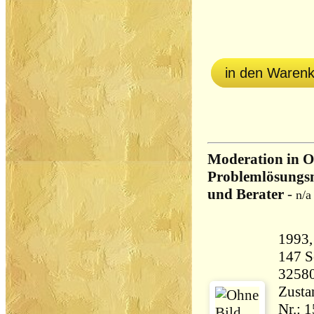
in den Waren
Moderation in O
Problemlösungsm
und Berater
-
n/a
147 Seiten 
3258
Zustand
Nr.: 