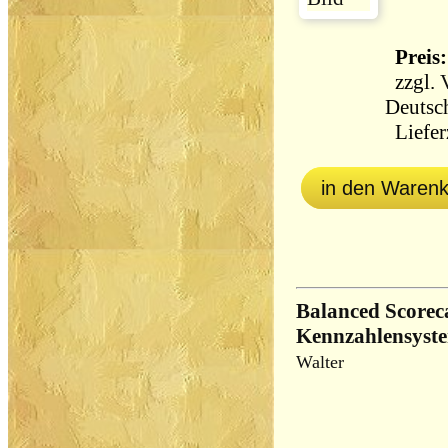
Preis:
zzgl.
Deutsc
Lieferz
in den Waren
Balanced Scoreca
Kennzahlensyst
Walter