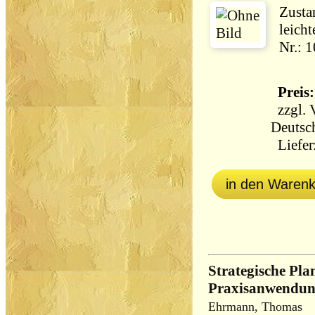
Zustan
leichte
Nr.: 
Preis:
zzgl.
Deutsc
Lieferz
in den Waren
Strategische Pl
Praxisanwendun
Ehrmann, Thomas