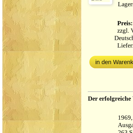
Lager
Preis:
zzgl.
Deutsc
Lieferz
in den Waren
Der erfolgreiche
1969, Ec
Ausg