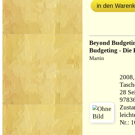
in den Waren
Beyond Budgeti
Budgeting - Die 
Martin
2008,
Tasch
28 Seiten 11
9783
Zustan
leichte
Nr.: 