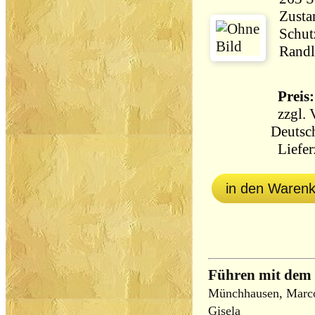
Zusta
Schut
Randl
Preis:
zzgl.
Deutsc
Lieferz
in den Waren
Führen mit dem
Münchhausen, Marco 
Gisela