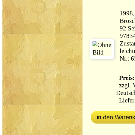
1998,
Brosc
92 Seiten 11
9783
Zustan
leich
Nr.: 
Preis:
zzgl.
Deutsc
Lieferz
in den Waren