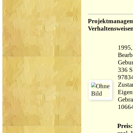
Projektmanagem
Verhaltensweise
1995,
Bearb.
Gebu
336 Seiten 
9783
Zustan
Eigen
Gebrauchs
1066
Preis: