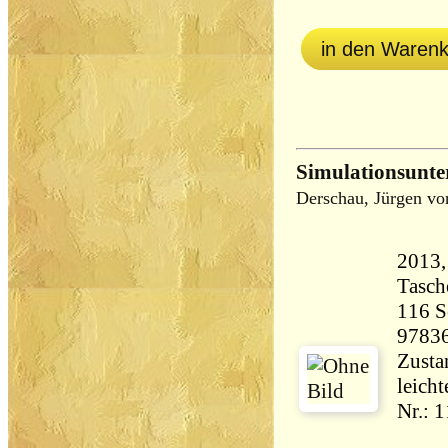
in den Waren
Simulationsunte
Derschau, Jürgen vo
2013,
Tasch
116 Seiten 
9783
Zustan
leichte
Nr.: 