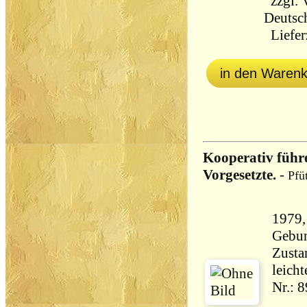
zzgl.
Deutsc
Lieferz
in den Waren
Kooperativ führe
Vorgesetzte.
-
Pfü
1979,
Gebun
Zustan
leich
Nr.: 