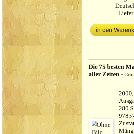
Deutsc
Lieferz
in den Waren
Die 75 besten M
aller Zeiten
-
Crai
2000, Ue
Ausg
280 Seiten 
9783
Zustan
Mänge