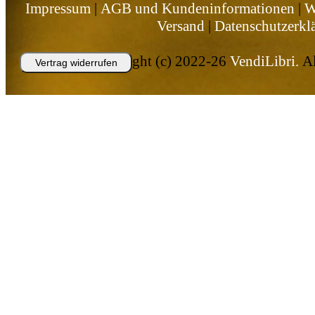
Impressum
|
AGB und Kundeninformationen
|
W
Versand
|
Datenschutzerkl
Copyright (c) 2022-26
VendiLibri.
Al
Vertrag widerrufen