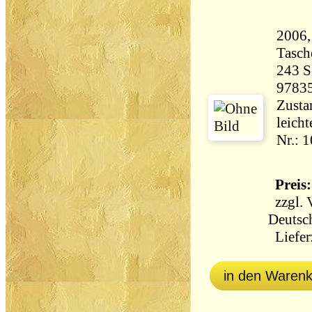
2006,
Tasch
243 Seiten 
9783
Zustan
leichte
Nr.: 
Preis:
zzgl.
Deutsc
Lieferz
in den Waren