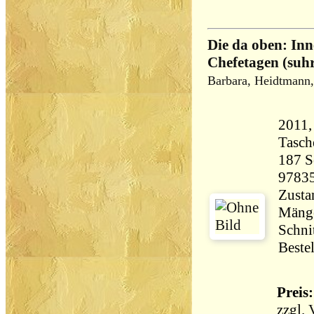
Die da oben: Inn
Chefetagen (suh
Barbara, Heidtmann,
2011,
Tasch
187 Seiten 
9783
Zustan
Mänge
Schni
Beste
Preis:
zzgl.