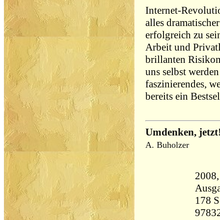
Internet-Revolut
alles dramatische
erfolgreich zu sei
Arbeit und Priva
brillanten Risiko
uns selbst werden
faszinierendes, 
bereits ein Bestsel
Umdenken, jetzt
A. Buholzer
2008, Or
Ausg
178 Seiten 
9783