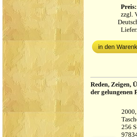
Preis:
zzgl.
Deutsc
Lieferz
in den Waren
Reden, Zeigen, 
der gelungenen 
2000
Tasch
256 Seiten 
9783