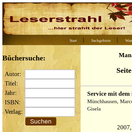
|
|
Start
Sachgebiete
War
Man
Büchersuche:
Seite
Autor:
Titel:
Jahr:
Service mit dem
Münchhausen, Marco 
ISBN:
Gisela
Verlag:
2007,