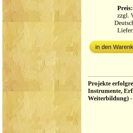
Preis:
zzgl.
Deutsc
Lieferz
in den Waren
Projekte erfolg
Instrumente, Er
Weiterbildung)