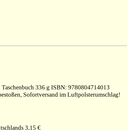
1988, Stanford University Press , Taschenbuch 336 g ISBN: 9780804714013
 bestoßen, Sofortversand im Luftpolsterumschlag!
tschlands 3,15 €