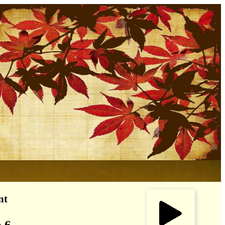
nt
n 6