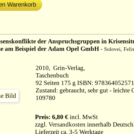
den Warenkorb
ssenskonflikte der Anspruchsgruppen in Krisensi
se am Beispiel der Adam Opel GmbH
-
Solovei, Feli
2010, Grin-Verlag,
Taschenbuch
92 Seiten 175 g ISBN: 97836405257
Zustand: gebraucht, sehr gut - leichte Gebrauc
109780
Preis: 6,80 €
incl. MwSt
zzgl.
Versandkosten
innerhalb Deutsch
Lieferzeit ca. 3-5 Werktage