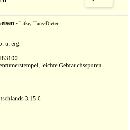
eisen
-
Litke, Hans-Dieter
 u. erg.
446183100
gentümerstempel, leichte Gebrauchsspuren
tschlands 3,15 €