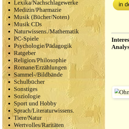
Lexika/Nachschlagewerke
in 
Medizin/Pharmazie
Musik (Bücher/Noten)
Musik CDs
Naturwissens./Mathematik
PC-Spiele
Intere
Psychologie/Pädagogik
Analy
Ratgeber
Religion/Philosophie
Romane/Erzählungen
Sammel-/Bildbände
Schulbücher
Sonstiges
Soziologie
Sport und Hobby
Sprach/Literaturwissens.
Tiere/Natur
Wertvolles/Raritäten