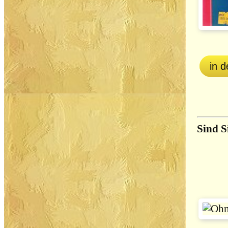
in 
Sind S