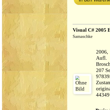
Visual C#
Samaschke
2006, 
Aufl.
Brosch
207 Seiten 35
97839
Zustan
origin
44349