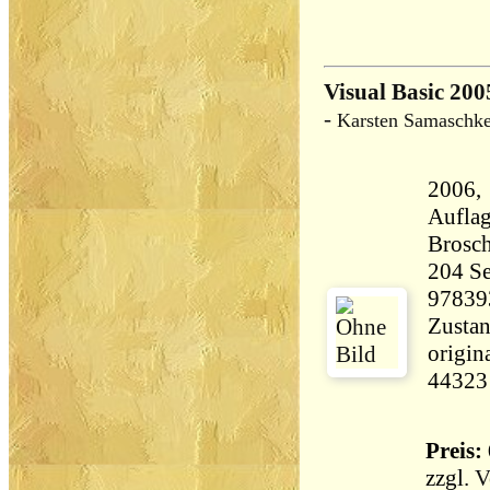
Visual Basic 200
-
Karsten Samaschke
2006, 
Aufla
Brosch
204 Seiten 35
97839
Zustan
origin
44323
Preis: 
zzgl.
V