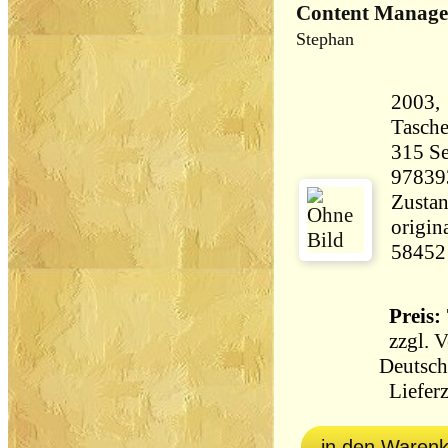
Content Manag
Stephan
2003, 
Tasch
315 Seiten 59
97839
Zustan
origin
58452
Preis: 
zzgl.
V
Deutsch
Lieferz
in den Waren