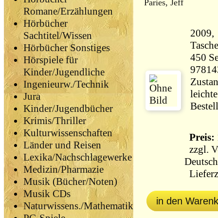
Paries, Jeff
Romane/Erzählungen
Hörbücher
2009,
Sachtitel/Wissen
Tasch
Hörbücher Sonstiges
450 Seiten 81
Hörspiele für
97814
Kinder/Jugendliche
Zustan
Ingenieurw./Technik
leicht
Jura
Bestel
Kinder/Jugendbücher
Krimis/Thriller
Kulturwissenschaften
Preis: 
Länder und Reisen
zzgl.
V
Lexika/Nachschlagewerke
Deutsch
Medizin/Pharmazie
Lieferz
Musik (Bücher/Noten)
Musik CDs
in den Waren
Naturwissens./Mathematik