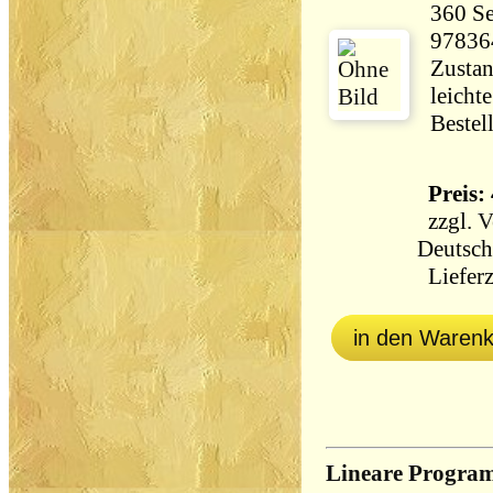
360 Seiten 67
97836
Zustan
leicht
Bestel
Preis: 
zzgl.
V
Deutsch
Lieferz
in den Waren
Lineare Progra