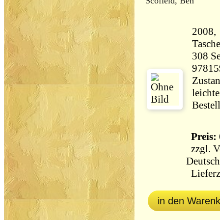
Scofield, Ben
2008, 
Tasch
308 Seiten 64
97815
Zustan
leicht
Bestel
Preis: 
zzgl.
V
Deutsch
Lieferz
in den Waren