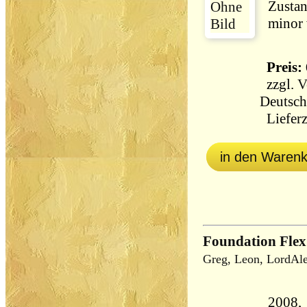
Zustan
Preis: 
zzgl.
V
Deutsch
Lieferz
in den Waren
Foundation Flex 
Greg, Leon, LordAl
2008,