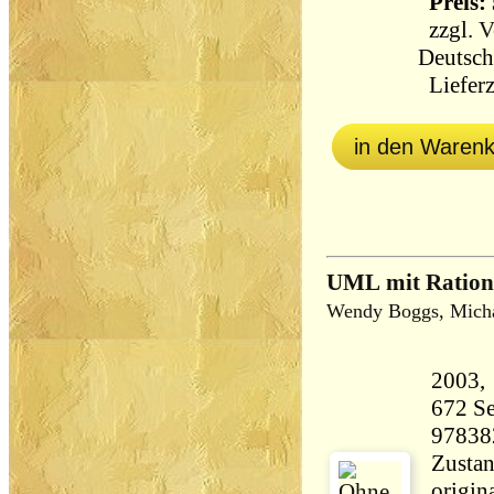
Preis: 
zzgl.
V
Deutsch
Lieferz
in den Waren
UML mit Ration
Wendy Boggs, Mich
672 Seiten 13
97838
Zustan
origin