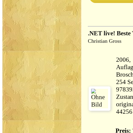
.NET live! Beste
Christian Gross
2006, 
Aufla
Brosch
254 Seiten 39
97839
Zustan
origin
44256
Preis: 