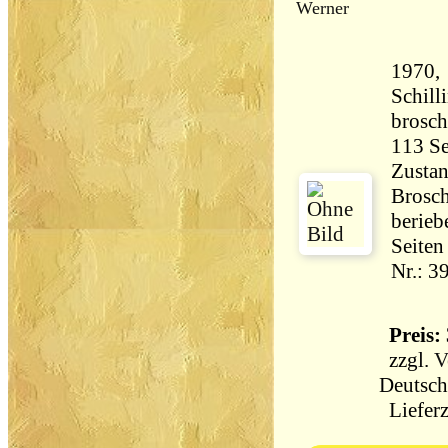
Werner
1970, 
Schill
brosch
Zustan
Brosch
beriebe
Seiten
Nr.: 3
Preis: 
zzgl.
V
Deutsch
Lieferz