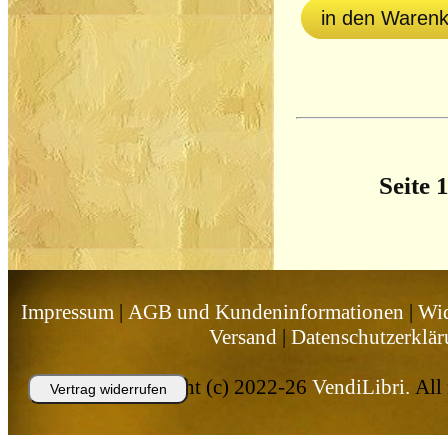
in den Waren
Seite 
Impressum
|
AGB und Kundeninformationen
|
Wid
Versand
|
Datenschutzerklä
Copyright (c) 2022-26
VendiLibri.
All 
Vertrag widerrufen