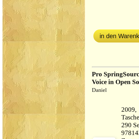
in den Waren
Pro SpringSourc
Voice in Open So
Daniel
2009, 
Tasch
290 Seiten 51
97814