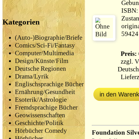
Gebun
ISBN:
Zustan
Kategorien
origin
59424
(Auto-)Biographie/Briefe
Comics/Sci-Fi/Fantasy
Computer/Multimedia
Preis: 
Design/Künste/Film
zzgl.
V
Deutsche Regionen
Deutsch
Drama/Lyrik
Lieferz
Englischsprachige Bücher
Ernährung/Gesundheit
in den Waren
Esoterik/Astrologie
Fremdsprachige Bücher
Geowissenschaften
Geschichte/Politik
Hörbücher Comedy
Foundation Silv
Hörbücher