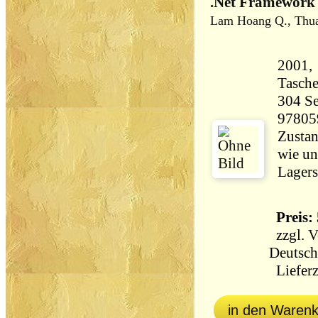
.Net Framework 
Lam Hoang Q., Thu
2001, 
Tasch
304 Seiten 45
97805
Zustan
wie un
Preis: 
zzgl.
V
Deutsch
Lieferz
in den Waren