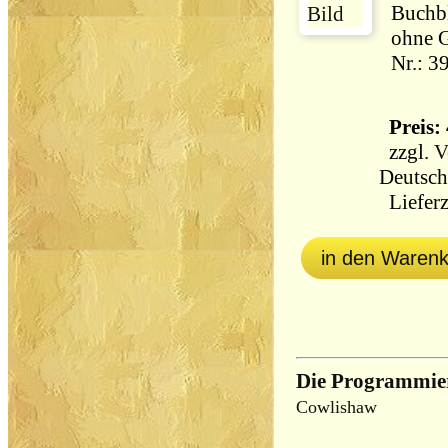
Buchbl
ohne G
Nr.: 3
Preis: 
zzgl.
V
Deutsch
Lieferz
in den Waren
Die Programmie
Cowlishaw