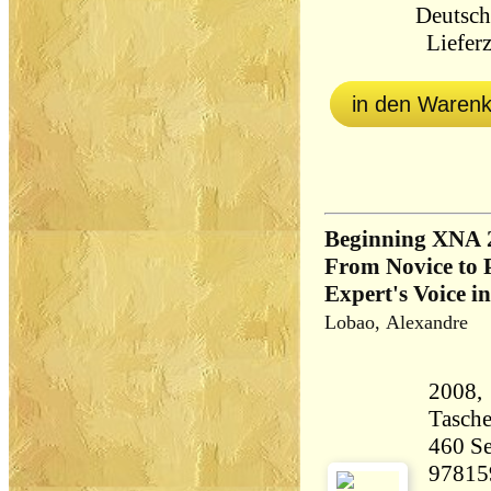
Deutsch
Lieferz
in den Waren
Beginning XNA 
From Novice to P
Expert's Voice 
Lobao, Alexandre
2008, 
Tasch
460 Seiten 60
97815