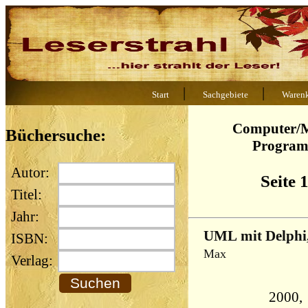
|
|
Start
Sachgebiete
Waren
Computer/M
Büchersuche:
Program
Autor:
Seite 
Titel:
Jahr:
UML mit Delph
ISBN:
Max
Verlag:
2000,