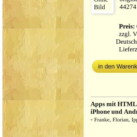
44274
Preis: 
zzgl.
V
Deutsch
Lieferz
in den Waren
Apps mit HTML5
iPhone und Andr
-
Franke, Florian, I