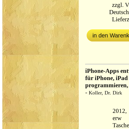
zzgl.
V
Deutsch
Lieferz
in den Waren
iPhone-Apps ent
für iPhone, iPad
programmieren, 
-
Koller, Dr. Dirk
2012, 
erw
Tasch