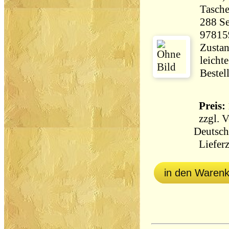
Tasch
288 Seiten 63
97815
Zustan
leicht
Bestel
Preis: 
zzgl.
V
Deutsch
Lieferz
in den Waren