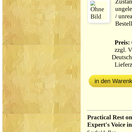
Zustan
ungele
/ unre
Bestel
Preis: 
zzgl.
V
Deutsch
Lieferz
in den Waren
Practical Rest on
Expert's Voice 