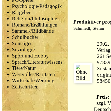
PC-Spiele
Psychologie/Pädagogik
Ratgeber
Religion/Philosophie
Produktiver pr
Romane/Erzählungen
Schmiedl, Stefan
Sammel-/Bildbände
Schulbücher
Sonstiges
2002,
Soziologie
Sport und Hobby
261 Seiten 41
Sprach/Literaturwissens.
97839
Tiere/Natur
Zustan
Wertvolles/Raritäten
origin
Wirtschaft/Werbung
58450
Zeitschriften
Preis: 
zzgl.
V
Deutsch