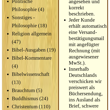
Politische
angesehen und
korrekt
Philosophie (4)
beschrieben.
Sonstiges -
Jeder Kunde
Philosophie (18)
erhält automatisch
eine Versand­
Religion allgemein
bestätigungs­mail
(47)
mit angefügter
Bibel-Ausgaben (19)
Rechnung (mit
ausgewiesener
Bibel-Kommentare
MwSt.).
(4)
Innerhalb
Bibelwissenschaft
Deutschlands
verschicken wir
(13)
preiswert als
Brauchtum (5)
Büchersendung,
Buddhismus (24)
ins Ausland als
Brief, schwere
Christentum (110)