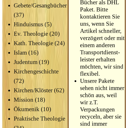
Bücher als DHL
Gebete/Gesangbücher
Paket. Bitte
(37)
kontaktieren Sie
uns, wenn Sie
Hinduismus (5)
Artikel schneller,
Ev. Theologie (20)
verzögert oder mit
Kath. Theologie (24)
einem anderen
Transport­dienst­
Islam (16)
leister erhalten
Judentum (19)
möchten, wir sind
Kirchengeschichte
flexibel.
Unsere Pakete
(72)
sehen nicht immer
Kirchen/Klöster (62)
schön aus, weil
Mission (18)
wir z.T.
Ökumenik (10)
Verpackungen
recyceln, aber sie
Praktische Theologie
sind immer