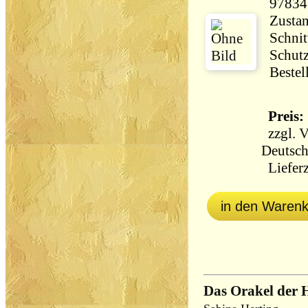
97834
Zustan
Schnit
Schut
Bestel
Preis: 
zzgl.
V
Deutsch
Lieferz
in den Waren
Das Orakel der H