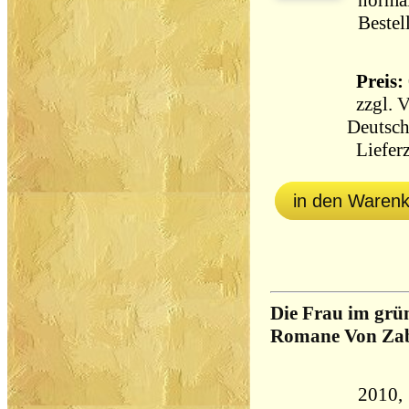
norma
Bestel
Preis: 
zzgl.
V
Deutsch
Lieferz
in den Waren
Die Frau im grü
Romane Von Za
2010, 