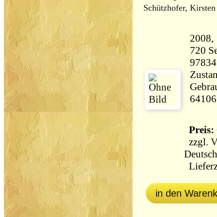
Schützhofer, Kirsten
720 Seiten 4
97834
Zustan
Gebrau
64106
Preis: 
zzgl.
V
Deutsch
Lieferz
in den Waren