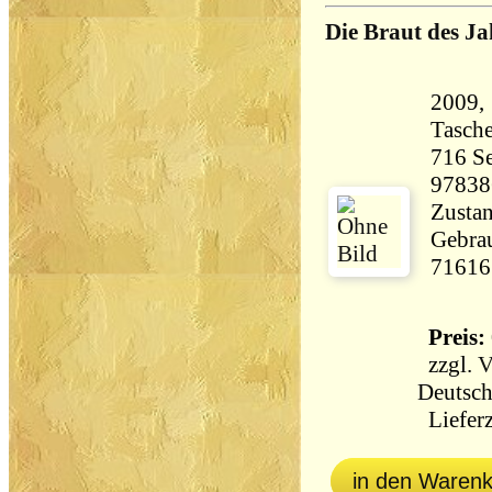
Die Braut des Ja
2009, 
Tasch
716 Seiten 5
97838
Zustan
Gebrau
71616
Preis: 
zzgl.
V
Deutsch
Lieferz
in den Waren