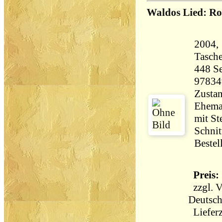
Waldos Lied: R
2004, 
Tasch
448 Seiten 4
97834
Zustan
Ehema
mit St
Schnit
Bestel
Preis: 
zzgl.
V
Deutsch
Lieferz