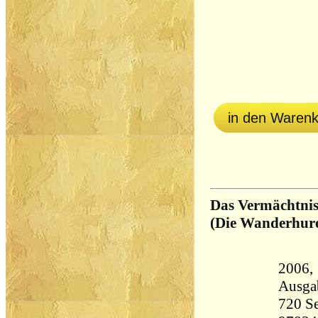
in den Waren
Das Vermächtni
(Die Wanderhur
2006, Kna
Ausga
720 Seiten 8