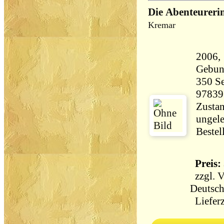
Die Abenteureri
Kremar
2006, 
Gebun
350 Seiten 5
97839
Zustan
ungele
Bestel
Preis: 
zzgl.
V
Deutsch
Lieferz