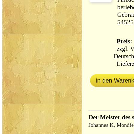
berieb
Gebrau
54525
Preis: 
zzgl.
V
Deutsch
Lieferz
in den Waren
Der Meister des 
Johannes K, Mondfe