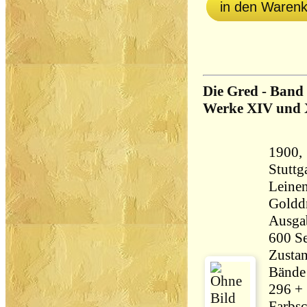
in den Waren
Die Gred - Band
Werke XIV und
1900, 
Stuttg
Leine
Golddruck.
Ausga
Zustan
Bände 
296 + 
Farbsc