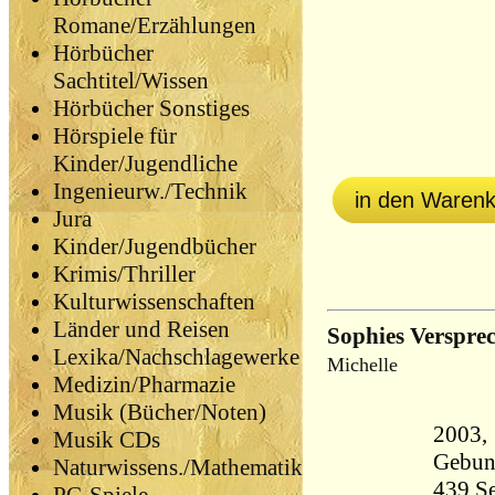
Romane/Erzählungen
Hörbücher
Sachtitel/Wissen
Hörbücher Sonstiges
Hörspiele für
Kinder/Jugendliche
Ingenieurw./Technik
in den Waren
Jura
Kinder/Jugendbücher
Krimis/Thriller
Kulturwissenschaften
Länder und Reisen
Sophies Verspr
Lexika/Nachschlagewerke
Michelle
Medizin/Pharmazie
Musik (Bücher/Noten)
2003,
Musik CDs
Gebun
Naturwissens./Mathematik
439 Seiten 7