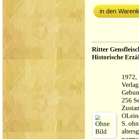
in den Waren
Ritter Gensfleis
Historische Erz
1972, 
Verlag
Gebun
Zustan
OLein
S. ohn
alters