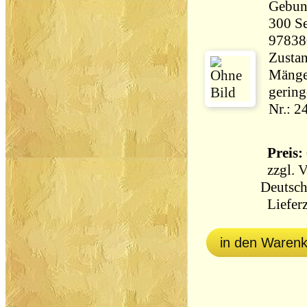
Gebun
300 Seiten 5
97838
Zustan
Mängel
gering
Nr.: 2
Preis: 
zzgl.
V
Deutsch
Lieferz
in den Waren