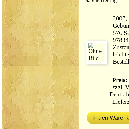
Sabine Herting
2007,
Gebun
576 Seiten 8
97834
Zustan
leicht
Bestel
Preis: 
zzgl.
V
Deutsch
Lieferz
in den Waren