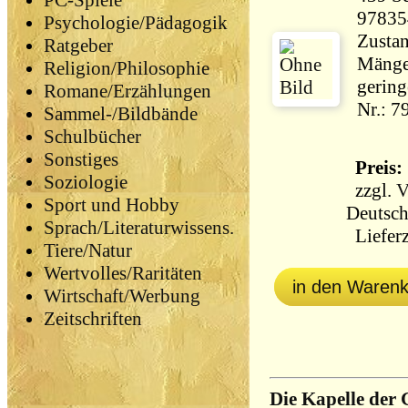
PC-Spiele
97835
Psychologie/Pädagogik
Zustan
Ratgeber
Mängel
Religion/Philosophie
gering
Romane/Erzählungen
Nr.: 7
Sammel-/Bildbände
Schulbücher
Sonstiges
Preis: 
Soziologie
zzgl.
V
Sport und Hobby
Deutsch
Sprach/Literaturwissens.
Lieferz
Tiere/Natur
Wertvolles/Raritäten
in den Waren
Wirtschaft/Werbung
Zeitschriften
Die Kapelle der