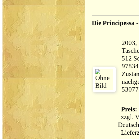
Die Principessa
2003,
Tasch
512 Seiten 5
97834
Zustan
nachge
53077
Preis: 
zzgl.
V
Deutsch
Lieferz