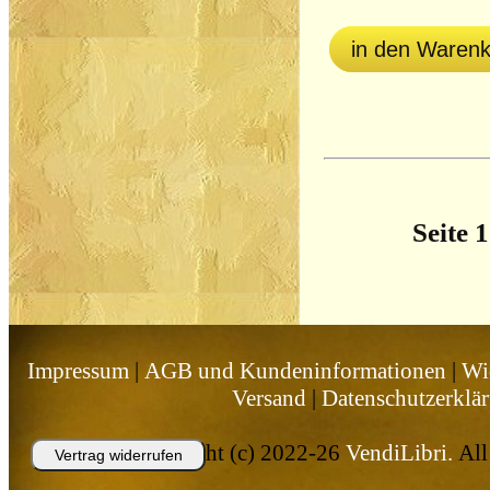
in den Waren
Seite 
Impressum
|
AGB und Kundeninformationen
|
Wi
Versand
|
Datenschutzerklä
Copyright (c) 2022-26
VendiLibri.
All 
Vertrag widerrufen