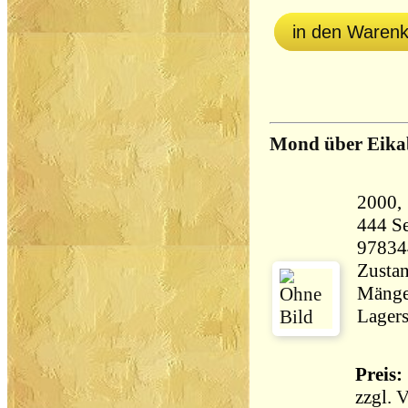
in den Waren
Mond über Eika
444 Seiten 3
97834
Zustan
Mänge
Lagers
Preis: 
zzgl.
V