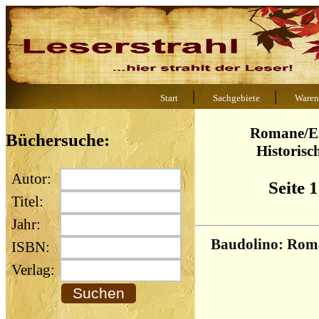
|
|
Start
Sachgebiete
Waren
Romane/E
Büchersuche:
Historis
Autor:
Seite 
Titel:
Jahr:
Baudolino: Ro
ISBN:
Verlag: